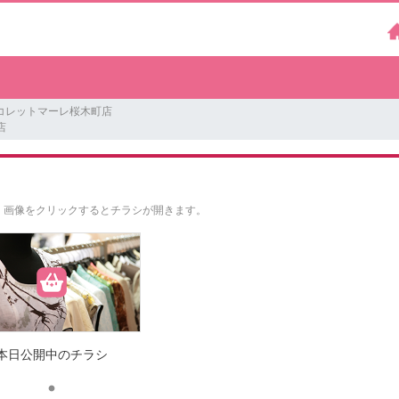
 コレットマーレ桜木町店
店
。
画像をクリックするとチラシが開きます。
本日公開中のチラシ