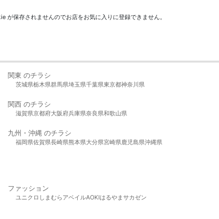
kie が保存されませんのでお店をお気に入りに登録できません。
関東 のチラシ
茨城県
栃木県
群馬県
埼玉県
千葉県
東京都
神奈川県
関西 のチラシ
滋賀県
京都府
大阪府
兵庫県
奈良県
和歌山県
九州・沖縄 のチラシ
福岡県
佐賀県
長崎県
熊本県
大分県
宮崎県
鹿児島県
沖縄県
ファッション
ユニクロ
しまむら
アベイル
AOKI
はるやま
サカゼン