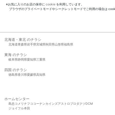
※お気に入りのお店の保存に
cookie
を利用しています。
ブラウザのプライベートモードやシークレットモードでご利用の場合は coo
北海道・東北 のチラシ
北海道
青森県
岩手県
宮城県
秋田県
山形県
福島県
東海 のチラシ
岐阜県
静岡県
愛知県
三重県
四国 のチラシ
徳島県
香川県
愛媛県
高知県
ホームセンター
島忠
コメリ
ナフコ
コーナン
カインズ
アストロプロダクツ
DCM
ジョイフル本田