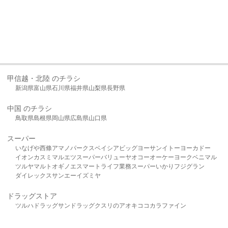
甲信越・北陸 のチラシ
新潟県
富山県
石川県
福井県
山梨県
長野県
中国 のチラシ
鳥取県
島根県
岡山県
広島県
山口県
スーパー
いなげや
西條
アマノパークス
ベイシア
ビッグヨーサン
イトーヨーカドー
イオン
カスミ
マルエツ
スーパーバリュー
ヤオコー
オーケー
ヨークベニマル
ツルヤ
マルト
オギノ
エスマート
ライフ
業務スーパー
いかり
フジグラン
ダイレックス
サンエー
イズミヤ
ドラッグストア
ツルハドラッグ
サンドラッグ
クスリのアオキ
ココカラファイン