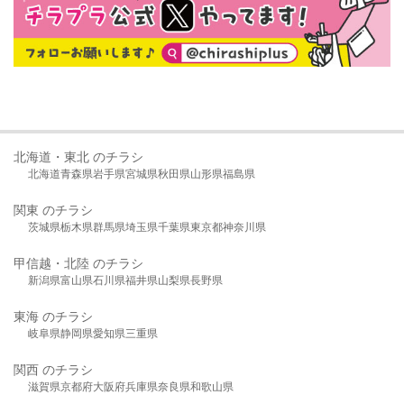
北海道・東北 のチラシ
北海道
青森県
岩手県
宮城県
秋田県
山形県
福島県
関東 のチラシ
茨城県
栃木県
群馬県
埼玉県
千葉県
東京都
神奈川県
甲信越・北陸 のチラシ
新潟県
富山県
石川県
福井県
山梨県
長野県
東海 のチラシ
岐阜県
静岡県
愛知県
三重県
関西 のチラシ
滋賀県
京都府
大阪府
兵庫県
奈良県
和歌山県