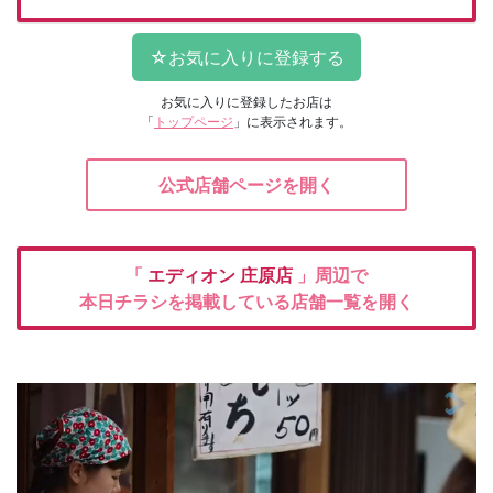
お気に入りに登録したお店は
「
トップページ
」に表示されます。
公式店舗ページを開く
「
エディオン
庄原店
」周辺で
本日チラシを掲載している店舗一覧を開く