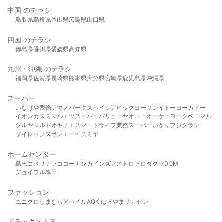
中国 のチラシ
鳥取県
島根県
岡山県
広島県
山口県
四国 のチラシ
徳島県
香川県
愛媛県
高知県
九州・沖縄 のチラシ
福岡県
佐賀県
長崎県
熊本県
大分県
宮崎県
鹿児島県
沖縄県
スーパー
いなげや
西條
アマノパークス
ベイシア
ビッグヨーサン
イトーヨーカドー
イオン
カスミ
マルエツ
スーパーバリュー
ヤオコー
オーケー
ヨークベニマル
ツルヤ
マルト
オギノ
エスマート
ライフ
業務スーパー
いかり
フジグラン
ダイレックス
サンエー
イズミヤ
ホームセンター
島忠
コメリ
ナフコ
コーナン
カインズ
アストロプロダクツ
DCM
ジョイフル本田
ファッション
ユニクロ
しまむら
アベイル
AOKI
はるやま
サカゼン
ドラッグストア