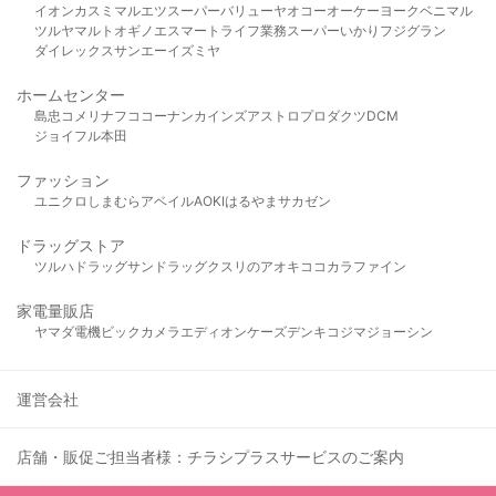
イオン
カスミ
マルエツ
スーパーバリュー
ヤオコー
オーケー
ヨークベニマル
ツルヤ
マルト
オギノ
エスマート
ライフ
業務スーパー
いかり
フジグラン
ダイレックス
サンエー
イズミヤ
ホームセンター
島忠
コメリ
ナフコ
コーナン
カインズ
アストロプロダクツ
DCM
ジョイフル本田
ファッション
ユニクロ
しまむら
アベイル
AOKI
はるやま
サカゼン
ドラッグストア
ツルハドラッグ
サンドラッグ
クスリのアオキ
ココカラファイン
家電量販店
ヤマダ電機
ビックカメラ
エディオン
ケーズデンキ
コジマ
ジョーシン
運営会社
店舗・販促ご担当者様：チラシプラスサービスのご案内