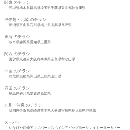
関東 のチラシ
茨城県
栃木県
群馬県
埼玉県
千葉県
東京都
神奈川県
甲信越・北陸 のチラシ
新潟県
富山県
石川県
福井県
山梨県
長野県
東海 のチラシ
岐阜県
静岡県
愛知県
三重県
関西 のチラシ
滋賀県
京都府
大阪府
兵庫県
奈良県
和歌山県
中国 のチラシ
鳥取県
島根県
岡山県
広島県
山口県
四国 のチラシ
徳島県
香川県
愛媛県
高知県
九州・沖縄 のチラシ
福岡県
佐賀県
長崎県
熊本県
大分県
宮崎県
鹿児島県
沖縄県
スーパー
いなげや
西條
アマノパークス
ベイシア
ビッグヨーサン
イトーヨーカドー