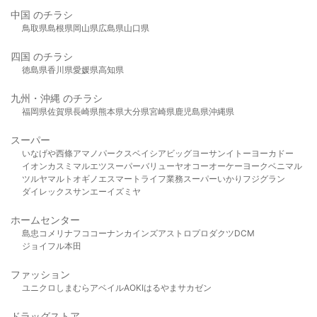
中国 のチラシ
鳥取県
島根県
岡山県
広島県
山口県
四国 のチラシ
徳島県
香川県
愛媛県
高知県
九州・沖縄 のチラシ
福岡県
佐賀県
長崎県
熊本県
大分県
宮崎県
鹿児島県
沖縄県
スーパー
いなげや
西條
アマノパークス
ベイシア
ビッグヨーサン
イトーヨーカドー
イオン
カスミ
マルエツ
スーパーバリュー
ヤオコー
オーケー
ヨークベニマル
ツルヤ
マルト
オギノ
エスマート
ライフ
業務スーパー
いかり
フジグラン
ダイレックス
サンエー
イズミヤ
ホームセンター
島忠
コメリ
ナフコ
コーナン
カインズ
アストロプロダクツ
DCM
ジョイフル本田
ファッション
ユニクロ
しまむら
アベイル
AOKI
はるやま
サカゼン
ドラッグストア