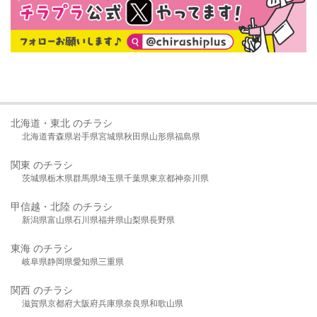
北海道・東北 のチラシ
北海道
青森県
岩手県
宮城県
秋田県
山形県
福島県
関東 のチラシ
茨城県
栃木県
群馬県
埼玉県
千葉県
東京都
神奈川県
甲信越・北陸 のチラシ
新潟県
富山県
石川県
福井県
山梨県
長野県
東海 のチラシ
岐阜県
静岡県
愛知県
三重県
関西 のチラシ
滋賀県
京都府
大阪府
兵庫県
奈良県
和歌山県