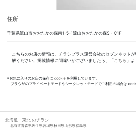
住所
千葉県流山市おおたかの森南1-5-1流山おおたかの森S・C1F
こちらのお店の情報は、チラシプラス運営会社のセブンネットが
解ください。掲載情報に間違いがございましたら、「
こちら
」よ
※お気に入りのお店の保存に
cookie
を利用しています。
ブラウザのプライベートモードやシークレットモードでご利用の場合は coo
北海道・東北 のチラシ
北海道
青森県
岩手県
宮城県
秋田県
山形県
福島県