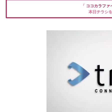
「
ココカラファ
本日チラシ