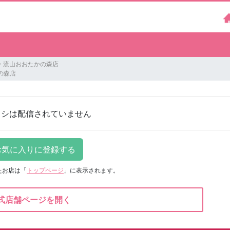
 流山おおたかの森店
の森店
ラシは配信されていません
たお店は
「
トップページ
」に表示されます。
式店舗ページを開く