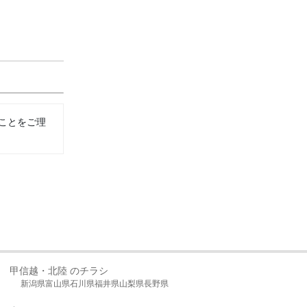
ことをご理
甲信越・北陸 のチラシ
新潟県
富山県
石川県
福井県
山梨県
長野県