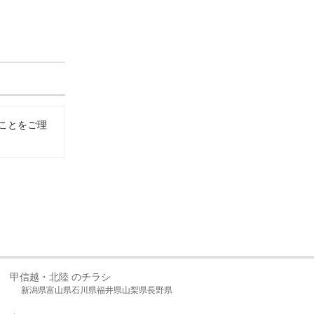
ことをご理
甲信越・北陸 のチラシ
新潟県
富山県
石川県
福井県
山梨県
長野県