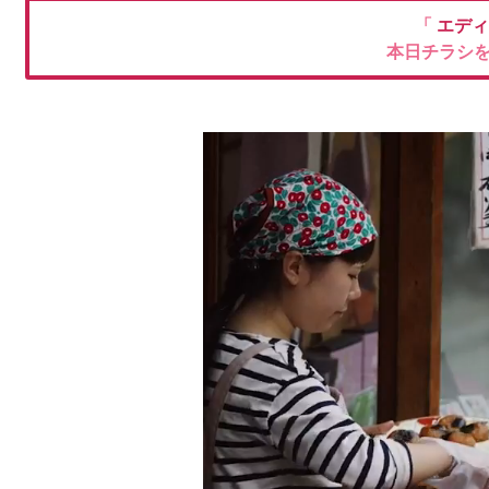
「
エデ
本日チラシ