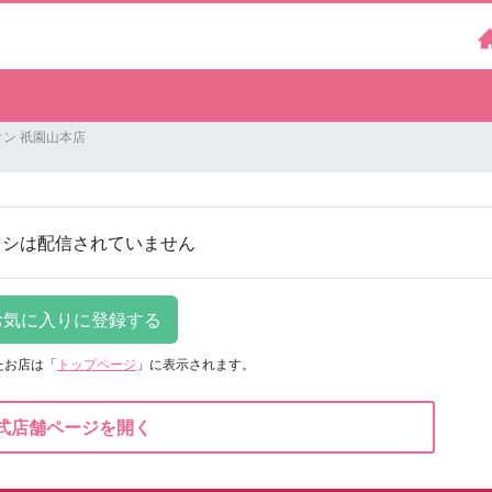
ン 祇園山本店
ラシは配信されていません
たお店は
「
トップページ
」に表示されます。
式店舗ページを開く