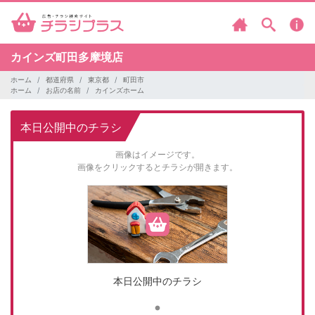
カインズ町田多摩境店
ホーム
都道府県
東京都
町田市
ホーム
お店の名前
カインズホーム
本日公開中のチラシ
画像はイメージです。
画像をクリックするとチラシが開きます。
本日公開中のチラシ