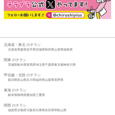
北海道・東北 のチラシ
北海道
青森県
岩手県
宮城県
秋田県
山形県
福島県
関東 のチラシ
茨城県
栃木県
群馬県
埼玉県
千葉県
東京都
神奈川県
甲信越・北陸 のチラシ
新潟県
富山県
石川県
福井県
山梨県
長野県
東海 のチラシ
岐阜県
静岡県
愛知県
三重県
関西 のチラシ
滋賀県
京都府
大阪府
兵庫県
奈良県
和歌山県