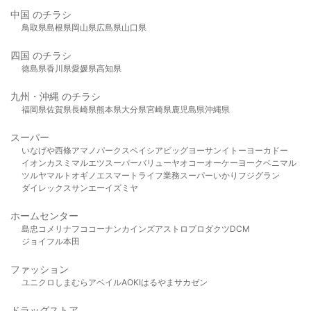
中国 のチラシ
鳥取県
島根県
岡山県
広島県
山口県
四国 のチラシ
徳島県
香川県
愛媛県
高知県
九州・沖縄 のチラシ
福岡県
佐賀県
長崎県
熊本県
大分県
宮崎県
鹿児島県
沖縄県
スーパー
いなげや
西條
アマノパークス
ベイシア
ビッグヨーサン
イトーヨーカドー
イオン
カスミ
マルエツ
スーパーバリュー
ヤオコー
オーケー
ヨークベニマル
ツルヤ
マルト
オギノ
エスマート
ライフ
業務スーパー
いかり
フジグラン
ダイレックス
サンエー
イズミヤ
ホームセンター
島忠
コメリ
ナフコ
コーナン
カインズ
アストロプロダクツ
DCM
ジョイフル本田
ファッション
ユニクロ
しまむら
アベイル
AOKI
はるやま
サカゼン
ドラッグストア