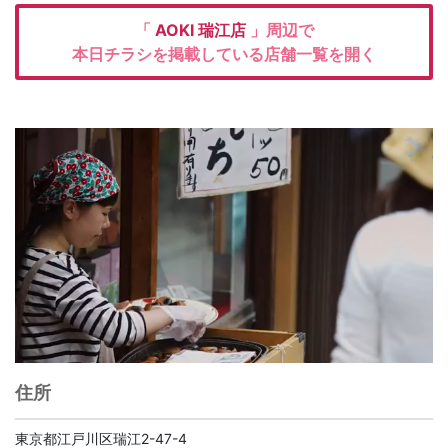
「
AOKI
瑞江店
」周辺で
本日チラシを掲載している店舗一覧を開く
住所
東京都江戸川区瑞江2-47-4