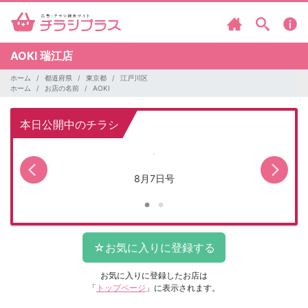
AOKI
瑞江店
ホーム
都道府県
東京都
江戸川区
ホーム
お店の名前
AOKI
本日公開中のチラシ
8月7日号
お気に入りに登録したお店は
「
トップページ
」に表示されます。