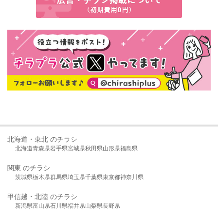
北海道・東北 のチラシ
北海道
青森県
岩手県
宮城県
秋田県
山形県
福島県
関東 のチラシ
茨城県
栃木県
群馬県
埼玉県
千葉県
東京都
神奈川県
甲信越・北陸 のチラシ
新潟県
富山県
石川県
福井県
山梨県
長野県