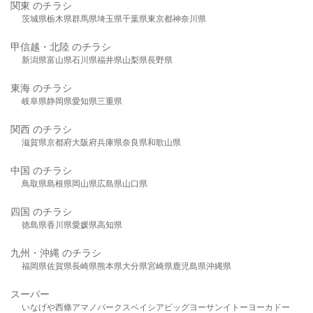
関東 のチラシ
茨城県
栃木県
群馬県
埼玉県
千葉県
東京都
神奈川県
甲信越・北陸 のチラシ
新潟県
富山県
石川県
福井県
山梨県
長野県
東海 のチラシ
岐阜県
静岡県
愛知県
三重県
関西 のチラシ
滋賀県
京都府
大阪府
兵庫県
奈良県
和歌山県
中国 のチラシ
鳥取県
島根県
岡山県
広島県
山口県
四国 のチラシ
徳島県
香川県
愛媛県
高知県
九州・沖縄 のチラシ
福岡県
佐賀県
長崎県
熊本県
大分県
宮崎県
鹿児島県
沖縄県
スーパー
いなげや
西條
アマノパークス
ベイシア
ビッグヨーサン
イトーヨーカドー