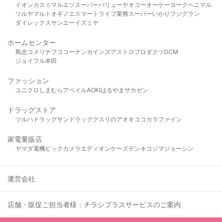
イオン
カスミ
マルエツ
スーパーバリュー
ヤオコー
オーケー
ヨークベニマル
ツルヤ
マルト
オギノ
エスマート
ライフ
業務スーパー
いかり
フジグラン
ダイレックス
サンエー
イズミヤ
ホームセンター
島忠
コメリ
ナフコ
コーナン
カインズ
アストロプロダクツ
DCM
ジョイフル本田
ファッション
ユニクロ
しまむら
アベイル
AOKI
はるやま
サカゼン
ドラッグストア
ツルハドラッグ
サンドラッグ
クスリのアオキ
ココカラファイン
家電量販店
ヤマダ電機
ビックカメラ
エディオン
ケーズデンキ
コジマ
ジョーシン
運営会社
店舗・販促ご担当者様：チラシプラスサービスのご案内