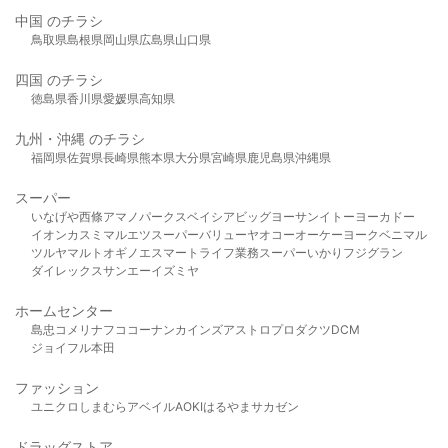
中国 のチラシ
鳥取県
島根県
岡山県
広島県
山口県
四国 のチラシ
徳島県
香川県
愛媛県
高知県
九州・沖縄 のチラシ
福岡県
佐賀県
長崎県
熊本県
大分県
宮崎県
鹿児島県
沖縄県
スーパー
いなげや
西條
アマノパークス
ベイシア
ビッグヨーサン
イトーヨーカドー
イオン
カスミ
マルエツ
スーパーバリュー
ヤオコー
オーケー
ヨークベニマル
ツルヤ
マルト
オギノ
エスマート
ライフ
業務スーパー
いかり
フジグラン
ダイレックス
サンエー
イズミヤ
ホームセンター
島忠
コメリ
ナフコ
コーナン
カインズ
アストロプロダクツ
DCM
ジョイフル本田
ファッション
ユニクロ
しまむら
アベイル
AOKI
はるやま
サカゼン
ドラッグストア