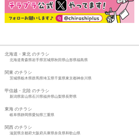
北海道・東北 のチラシ
北海道
青森県
岩手県
宮城県
秋田県
山形県
福島県
関東 のチラシ
茨城県
栃木県
群馬県
埼玉県
千葉県
東京都
神奈川県
甲信越・北陸 のチラシ
新潟県
富山県
石川県
福井県
山梨県
長野県
東海 のチラシ
岐阜県
静岡県
愛知県
三重県
関西 のチラシ
滋賀県
京都府
大阪府
兵庫県
奈良県
和歌山県