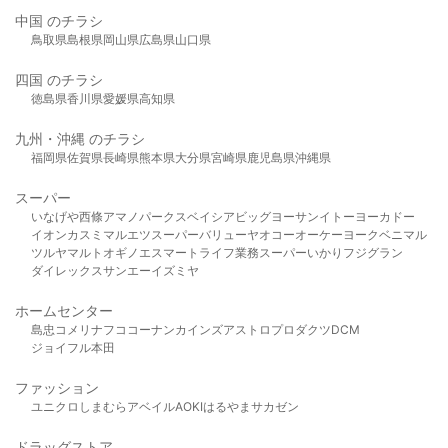
中国 のチラシ
鳥取県
島根県
岡山県
広島県
山口県
四国 のチラシ
徳島県
香川県
愛媛県
高知県
九州・沖縄 のチラシ
福岡県
佐賀県
長崎県
熊本県
大分県
宮崎県
鹿児島県
沖縄県
スーパー
いなげや
西條
アマノパークス
ベイシア
ビッグヨーサン
イトーヨーカドー
イオン
カスミ
マルエツ
スーパーバリュー
ヤオコー
オーケー
ヨークベニマル
ツルヤ
マルト
オギノ
エスマート
ライフ
業務スーパー
いかり
フジグラン
ダイレックス
サンエー
イズミヤ
ホームセンター
島忠
コメリ
ナフコ
コーナン
カインズ
アストロプロダクツ
DCM
ジョイフル本田
ファッション
ユニクロ
しまむら
アベイル
AOKI
はるやま
サカゼン
ドラッグストア