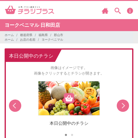
ヨークベニマル
日和田店
ホーム
都道府県
福島県
郡山市
ホーム
お店の名前
ヨークベニマル
本日公開中のチラシ
画像はイメージです。
画像をクリックするとチラシが開きます。
本日公開中のチラシ