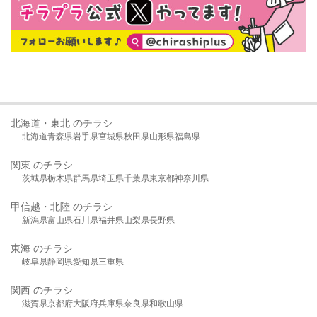
北海道・東北 のチラシ
北海道
青森県
岩手県
宮城県
秋田県
山形県
福島県
関東 のチラシ
茨城県
栃木県
群馬県
埼玉県
千葉県
東京都
神奈川県
甲信越・北陸 のチラシ
新潟県
富山県
石川県
福井県
山梨県
長野県
東海 のチラシ
岐阜県
静岡県
愛知県
三重県
関西 のチラシ
滋賀県
京都府
大阪府
兵庫県
奈良県
和歌山県