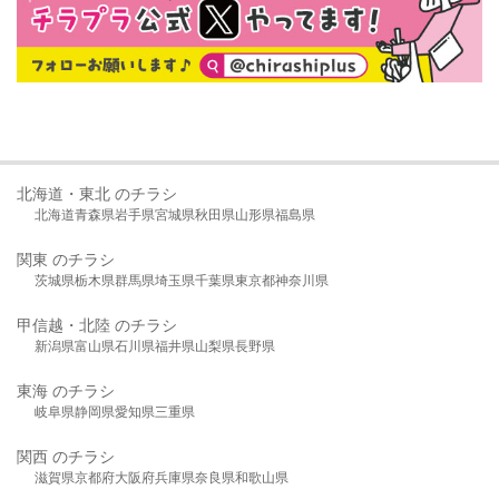
北海道・東北 のチラシ
北海道
青森県
岩手県
宮城県
秋田県
山形県
福島県
関東 のチラシ
茨城県
栃木県
群馬県
埼玉県
千葉県
東京都
神奈川県
甲信越・北陸 のチラシ
新潟県
富山県
石川県
福井県
山梨県
長野県
東海 のチラシ
岐阜県
静岡県
愛知県
三重県
関西 のチラシ
滋賀県
京都府
大阪府
兵庫県
奈良県
和歌山県