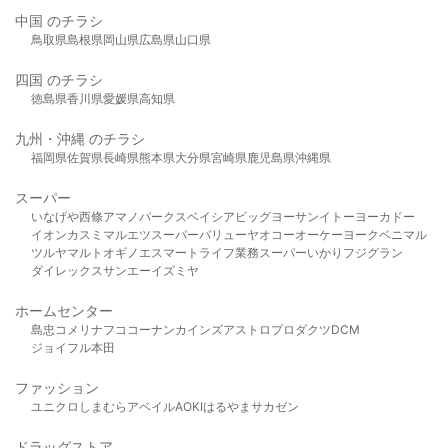
中国 のチラシ
鳥取県
島根県
岡山県
広島県
山口県
四国 のチラシ
徳島県
香川県
愛媛県
高知県
九州・沖縄 のチラシ
福岡県
佐賀県
長崎県
熊本県
大分県
宮崎県
鹿児島県
沖縄県
スーパー
いなげや
西條
アマノパークス
ベイシア
ビッグヨーサン
イトーヨーカドー
イオン
カスミ
マルエツ
スーパーバリュー
ヤオコー
オーケー
ヨークベニマル
ツルヤ
マルト
オギノ
エスマート
ライフ
業務スーパー
いかり
フジグラン
ダイレックス
サンエー
イズミヤ
ホームセンター
島忠
コメリ
ナフコ
コーナン
カインズ
アストロプロダクツ
DCM
ジョイフル本田
ファッション
ユニクロ
しまむら
アベイル
AOKI
はるやま
サカゼン
ドラッグストア