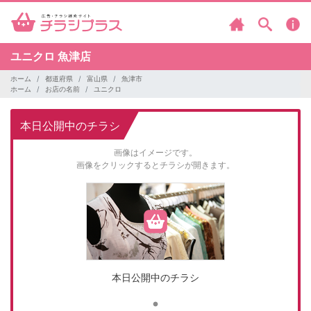
ユニクロ
魚津店
ホーム
都道府県
富山県
魚津市
ホーム
お店の名前
ユニクロ
本日公開中のチラシ
画像はイメージです。
画像をクリックするとチラシが開きます。
本日公開中のチラシ