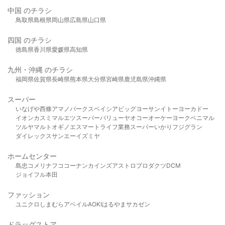
中国 のチラシ
鳥取県
島根県
岡山県
広島県
山口県
四国 のチラシ
徳島県
香川県
愛媛県
高知県
九州・沖縄 のチラシ
福岡県
佐賀県
長崎県
熊本県
大分県
宮崎県
鹿児島県
沖縄県
スーパー
いなげや
西條
アマノパークス
ベイシア
ビッグヨーサン
イトーヨーカドー
イオン
カスミ
マルエツ
スーパーバリュー
ヤオコー
オーケー
ヨークベニマル
ツルヤ
マルト
オギノ
エスマート
ライフ
業務スーパー
いかり
フジグラン
ダイレックス
サンエー
イズミヤ
ホームセンター
島忠
コメリ
ナフコ
コーナン
カインズ
アストロプロダクツ
DCM
ジョイフル本田
ファッション
ユニクロ
しまむら
アベイル
AOKI
はるやま
サカゼン
ドラッグストア