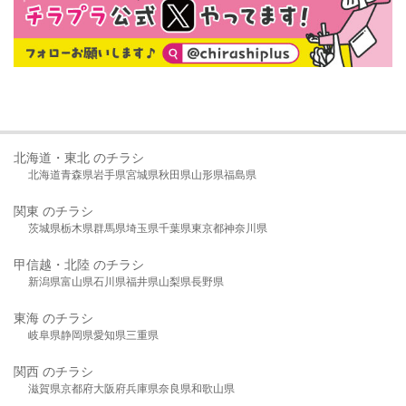
北海道・東北 のチラシ
北海道
青森県
岩手県
宮城県
秋田県
山形県
福島県
関東 のチラシ
茨城県
栃木県
群馬県
埼玉県
千葉県
東京都
神奈川県
甲信越・北陸 のチラシ
新潟県
富山県
石川県
福井県
山梨県
長野県
東海 のチラシ
岐阜県
静岡県
愛知県
三重県
関西 のチラシ
滋賀県
京都府
大阪府
兵庫県
奈良県
和歌山県