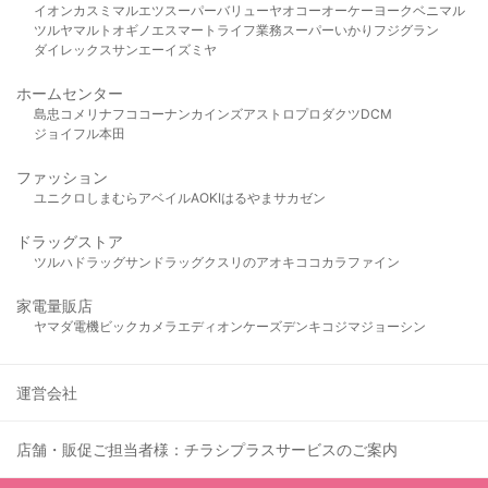
イオン
カスミ
マルエツ
スーパーバリュー
ヤオコー
オーケー
ヨークベニマル
ツルヤ
マルト
オギノ
エスマート
ライフ
業務スーパー
いかり
フジグラン
ダイレックス
サンエー
イズミヤ
ホームセンター
島忠
コメリ
ナフコ
コーナン
カインズ
アストロプロダクツ
DCM
ジョイフル本田
ファッション
ユニクロ
しまむら
アベイル
AOKI
はるやま
サカゼン
ドラッグストア
ツルハドラッグ
サンドラッグ
クスリのアオキ
ココカラファイン
家電量販店
ヤマダ電機
ビックカメラ
エディオン
ケーズデンキ
コジマ
ジョーシン
運営会社
店舗・販促ご担当者様：チラシプラスサービスのご案内