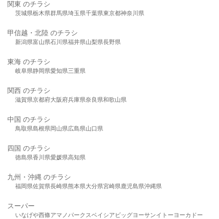
関東 のチラシ
茨城県
栃木県
群馬県
埼玉県
千葉県
東京都
神奈川県
甲信越・北陸 のチラシ
新潟県
富山県
石川県
福井県
山梨県
長野県
東海 のチラシ
岐阜県
静岡県
愛知県
三重県
関西 のチラシ
滋賀県
京都府
大阪府
兵庫県
奈良県
和歌山県
中国 のチラシ
鳥取県
島根県
岡山県
広島県
山口県
四国 のチラシ
徳島県
香川県
愛媛県
高知県
九州・沖縄 のチラシ
福岡県
佐賀県
長崎県
熊本県
大分県
宮崎県
鹿児島県
沖縄県
スーパー
いなげや
西條
アマノパークス
ベイシア
ビッグヨーサン
イトーヨーカドー