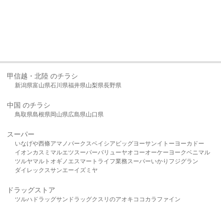
甲信越・北陸 のチラシ
新潟県
富山県
石川県
福井県
山梨県
長野県
中国 のチラシ
鳥取県
島根県
岡山県
広島県
山口県
スーパー
いなげや
西條
アマノパークス
ベイシア
ビッグヨーサン
イトーヨーカドー
イオン
カスミ
マルエツ
スーパーバリュー
ヤオコー
オーケー
ヨークベニマル
ツルヤ
マルト
オギノ
エスマート
ライフ
業務スーパー
いかり
フジグラン
ダイレックス
サンエー
イズミヤ
ドラッグストア
ツルハドラッグ
サンドラッグ
クスリのアオキ
ココカラファイン