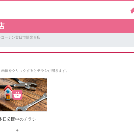
店
ーコーナン廿日市陽光台店
。
画像をクリックするとチラシが開きます。
本日公開中のチラシ