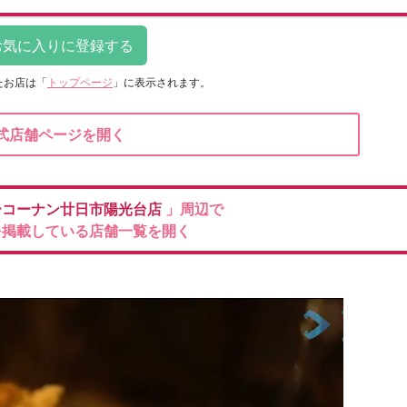
たお店は
「
トップページ
」に表示されます。
式店舗ページを開く
ーコーナン廿日市陽光台店
」周辺で
を掲載している店舗一覧を開く