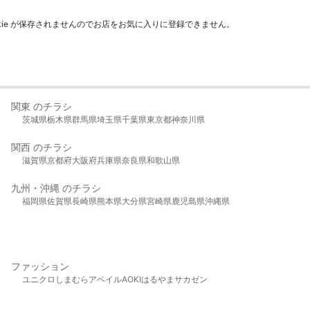
kie が保存されませんのでお店をお気に入りに登録できません。
関東 のチラシ
茨城県
栃木県
群馬県
埼玉県
千葉県
東京都
神奈川県
関西 のチラシ
滋賀県
京都府
大阪府
兵庫県
奈良県
和歌山県
九州・沖縄 のチラシ
福岡県
佐賀県
長崎県
熊本県
大分県
宮崎県
鹿児島県
沖縄県
ファッション
ユニクロ
しまむら
アベイル
AOKI
はるやま
サカゼン