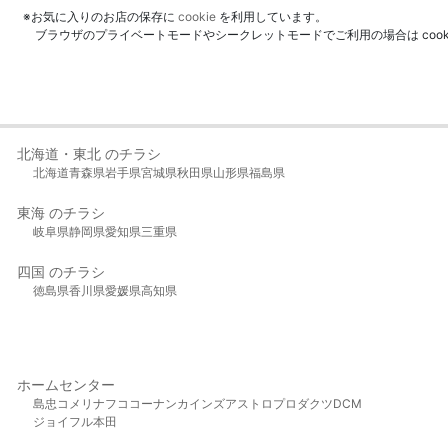
※お気に入りのお店の保存に
cookie
を利用しています。
ブラウザのプライベートモードやシークレットモードでご利用の場合は coo
北海道・東北 のチラシ
北海道
青森県
岩手県
宮城県
秋田県
山形県
福島県
東海 のチラシ
岐阜県
静岡県
愛知県
三重県
四国 のチラシ
徳島県
香川県
愛媛県
高知県
ホームセンター
島忠
コメリ
ナフコ
コーナン
カインズ
アストロプロダクツ
DCM
ジョイフル本田