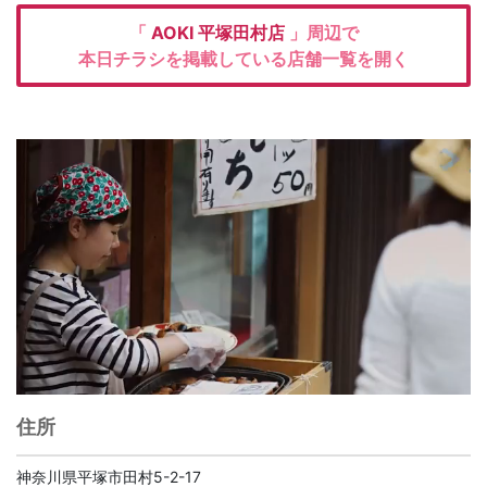
「
AOKI
平塚田村店
」周辺で
本日チラシを掲載している店舗一覧を開く
住所
神奈川県平塚市田村5-2-17