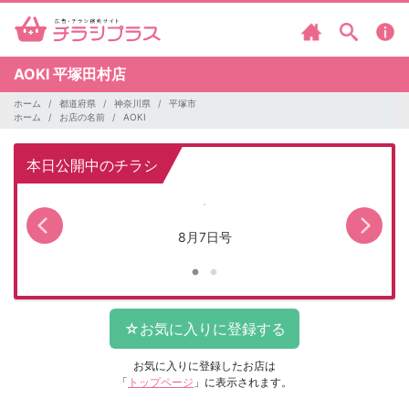
AOKI
平塚田村店
ホーム
都道府県
神奈川県
平塚市
ホーム
お店の名前
AOKI
本日公開中のチラシ
8月7日号
お気に入りに登録したお店は
「
トップページ
」に表示されます。