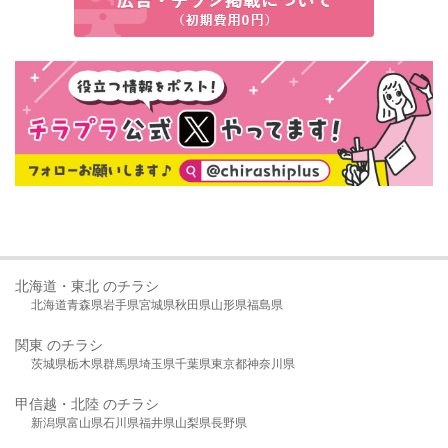
北海道・東北 のチラシ
北海道
青森県
岩手県
宮城県
秋田県
山形県
福島県
関東 のチラシ
茨城県
栃木県
群馬県
埼玉県
千葉県
東京都
神奈川県
甲信越・北陸 のチラシ
新潟県
富山県
石川県
福井県
山梨県
長野県