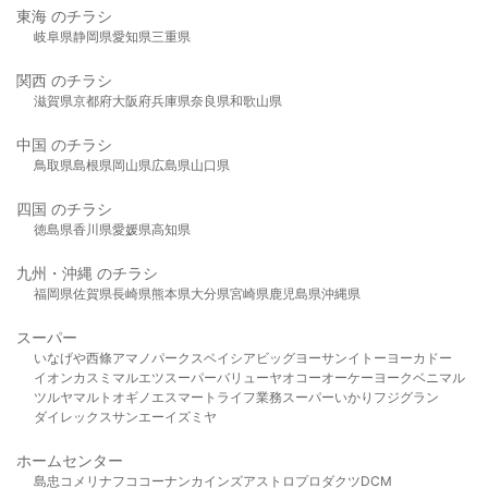
東海 のチラシ
岐阜県
静岡県
愛知県
三重県
関西 のチラシ
滋賀県
京都府
大阪府
兵庫県
奈良県
和歌山県
中国 のチラシ
鳥取県
島根県
岡山県
広島県
山口県
四国 のチラシ
徳島県
香川県
愛媛県
高知県
九州・沖縄 のチラシ
福岡県
佐賀県
長崎県
熊本県
大分県
宮崎県
鹿児島県
沖縄県
スーパー
いなげや
西條
アマノパークス
ベイシア
ビッグヨーサン
イトーヨーカドー
イオン
カスミ
マルエツ
スーパーバリュー
ヤオコー
オーケー
ヨークベニマル
ツルヤ
マルト
オギノ
エスマート
ライフ
業務スーパー
いかり
フジグラン
ダイレックス
サンエー
イズミヤ
ホームセンター
島忠
コメリ
ナフコ
コーナン
カインズ
アストロプロダクツ
DCM