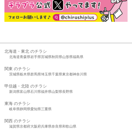
北海道・東北 のチラシ
北海道
青森県
岩手県
宮城県
秋田県
山形県
福島県
関東 のチラシ
茨城県
栃木県
群馬県
埼玉県
千葉県
東京都
神奈川県
甲信越・北陸 のチラシ
新潟県
富山県
石川県
福井県
山梨県
長野県
東海 のチラシ
岐阜県
静岡県
愛知県
三重県
関西 のチラシ
滋賀県
京都府
大阪府
兵庫県
奈良県
和歌山県