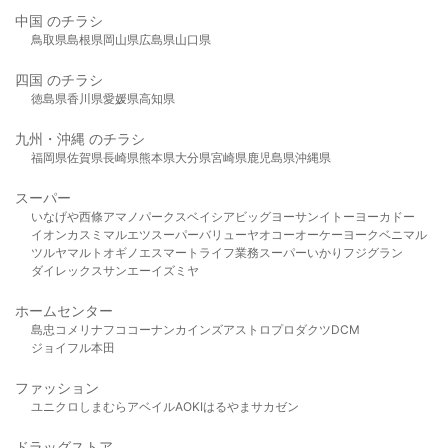
中国 のチラシ
鳥取県
島根県
岡山県
広島県
山口県
四国 のチラシ
徳島県
香川県
愛媛県
高知県
九州・沖縄 のチラシ
福岡県
佐賀県
長崎県
熊本県
大分県
宮崎県
鹿児島県
沖縄県
スーパー
いなげや
西條
アマノパークス
ベイシア
ビッグヨーサン
イトーヨーカドー
イオン
カスミ
マルエツ
スーパーバリュー
ヤオコー
オーケー
ヨークベニマル
ツルヤ
マルト
オギノ
エスマート
ライフ
業務スーパー
いかり
フジグラン
ダイレックス
サンエー
イズミヤ
ホームセンター
島忠
コメリ
ナフコ
コーナン
カインズ
アストロプロダクツ
DCM
ジョイフル本田
ファッション
ユニクロ
しまむら
アベイル
AOKI
はるやま
サカゼン
ドラッグストア