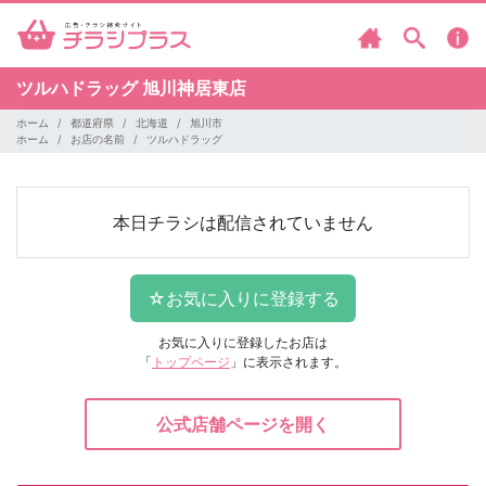
ツルハドラッグ
旭川神居東店
ホーム
都道府県
北海道
旭川市
ホーム
お店の名前
ツルハドラッグ
本日チラシは配信されていません
お気に入りに登録したお店は
「
トップページ
」に表示されます。
公式店舗ページを開く