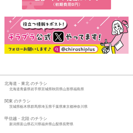
北海道・東北 のチラシ
北海道
青森県
岩手県
宮城県
秋田県
山形県
福島県
関東 のチラシ
茨城県
栃木県
群馬県
埼玉県
千葉県
東京都
神奈川県
甲信越・北陸 のチラシ
新潟県
富山県
石川県
福井県
山梨県
長野県