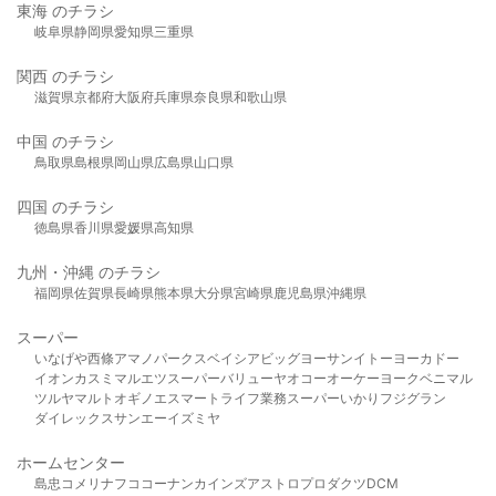
東海 のチラシ
岐阜県
静岡県
愛知県
三重県
関西 のチラシ
滋賀県
京都府
大阪府
兵庫県
奈良県
和歌山県
中国 のチラシ
鳥取県
島根県
岡山県
広島県
山口県
四国 のチラシ
徳島県
香川県
愛媛県
高知県
九州・沖縄 のチラシ
福岡県
佐賀県
長崎県
熊本県
大分県
宮崎県
鹿児島県
沖縄県
スーパー
いなげや
西條
アマノパークス
ベイシア
ビッグヨーサン
イトーヨーカドー
イオン
カスミ
マルエツ
スーパーバリュー
ヤオコー
オーケー
ヨークベニマル
ツルヤ
マルト
オギノ
エスマート
ライフ
業務スーパー
いかり
フジグラン
ダイレックス
サンエー
イズミヤ
ホームセンター
島忠
コメリ
ナフコ
コーナン
カインズ
アストロプロダクツ
DCM