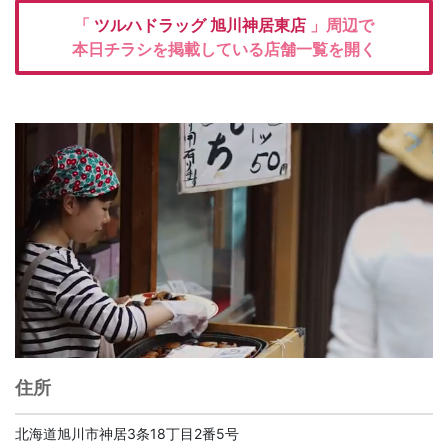
「
ツルハドラッグ
旭川神居東店
」周辺で
本日チラシを掲載している店舗一覧を開く
住所
北海道旭川市神居3条18丁目2番5号