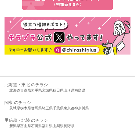
北海道・東北 のチラシ
北海道
青森県
岩手県
宮城県
秋田県
山形県
福島県
関東 のチラシ
茨城県
栃木県
群馬県
埼玉県
千葉県
東京都
神奈川県
甲信越・北陸 のチラシ
新潟県
富山県
石川県
福井県
山梨県
長野県