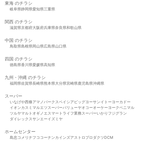
東海 のチラシ
岐阜県
静岡県
愛知県
三重県
関西 のチラシ
滋賀県
京都府
大阪府
兵庫県
奈良県
和歌山県
中国 のチラシ
鳥取県
島根県
岡山県
広島県
山口県
四国 のチラシ
徳島県
香川県
愛媛県
高知県
九州・沖縄 のチラシ
福岡県
佐賀県
長崎県
熊本県
大分県
宮崎県
鹿児島県
沖縄県
スーパー
いなげや
西條
アマノパークス
ベイシア
ビッグヨーサン
イトーヨーカドー
イオン
カスミ
マルエツ
スーパーバリュー
ヤオコー
オーケー
ヨークベニマル
ツルヤ
マルト
オギノ
エスマート
ライフ
業務スーパー
いかり
フジグラン
ダイレックス
サンエー
イズミヤ
ホームセンター
島忠
コメリ
ナフコ
コーナン
カインズ
アストロプロダクツ
DCM