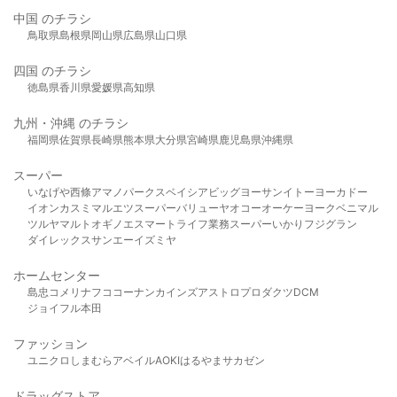
中国 のチラシ
鳥取県
島根県
岡山県
広島県
山口県
四国 のチラシ
徳島県
香川県
愛媛県
高知県
九州・沖縄 のチラシ
福岡県
佐賀県
長崎県
熊本県
大分県
宮崎県
鹿児島県
沖縄県
スーパー
いなげや
西條
アマノパークス
ベイシア
ビッグヨーサン
イトーヨーカドー
イオン
カスミ
マルエツ
スーパーバリュー
ヤオコー
オーケー
ヨークベニマル
ツルヤ
マルト
オギノ
エスマート
ライフ
業務スーパー
いかり
フジグラン
ダイレックス
サンエー
イズミヤ
ホームセンター
島忠
コメリ
ナフコ
コーナン
カインズ
アストロプロダクツ
DCM
ジョイフル本田
ファッション
ユニクロ
しまむら
アベイル
AOKI
はるやま
サカゼン
ドラッグストア