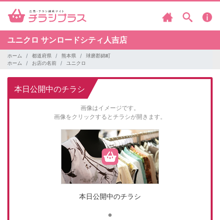
ユニクロ
サンロードシティ人吉店
ホーム
都道府県
熊本県
球磨郡錦町
ホーム
お店の名前
ユニクロ
本日公開中のチラシ
画像はイメージです。
画像をクリックするとチラシが開きます。
本日公開中のチラシ