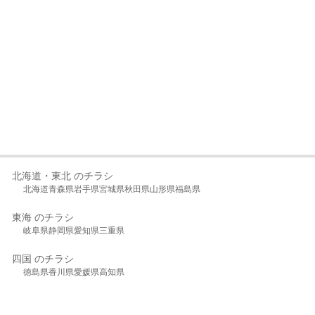
北海道・東北 のチラシ
北海道
青森県
岩手県
宮城県
秋田県
山形県
福島県
東海 のチラシ
岐阜県
静岡県
愛知県
三重県
四国 のチラシ
徳島県
香川県
愛媛県
高知県