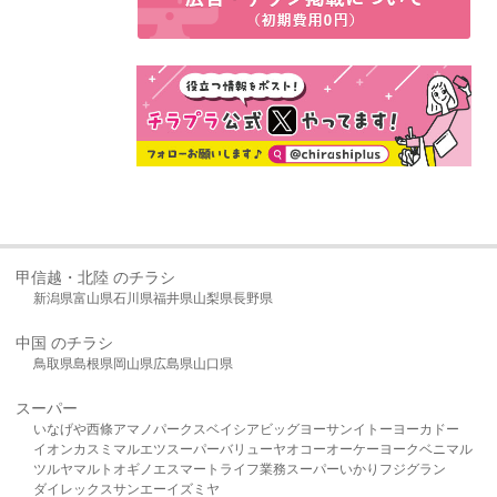
甲信越・北陸 のチラシ
新潟県
富山県
石川県
福井県
山梨県
長野県
中国 のチラシ
鳥取県
島根県
岡山県
広島県
山口県
スーパー
いなげや
西條
アマノパークス
ベイシア
ビッグヨーサン
イトーヨーカドー
イオン
カスミ
マルエツ
スーパーバリュー
ヤオコー
オーケー
ヨークベニマル
ツルヤ
マルト
オギノ
エスマート
ライフ
業務スーパー
いかり
フジグラン
ダイレックス
サンエー
イズミヤ