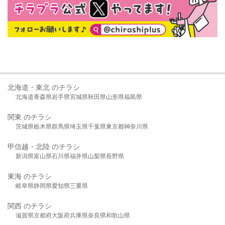
北海道・東北 のチラシ
北海道
青森県
岩手県
宮城県
秋田県
山形県
福島県
関東 のチラシ
茨城県
栃木県
群馬県
埼玉県
千葉県
東京都
神奈川県
甲信越・北陸 のチラシ
新潟県
富山県
石川県
福井県
山梨県
長野県
東海 のチラシ
岐阜県
静岡県
愛知県
三重県
関西 のチラシ
滋賀県
京都府
大阪府
兵庫県
奈良県
和歌山県