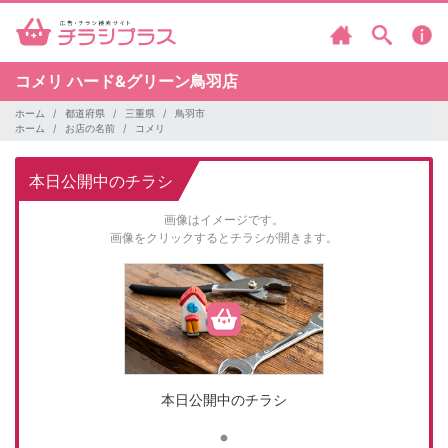
コメリ
ハード&グリーン鳥羽店
ホーム
都道府県
三重県
鳥羽市
ホーム
お店の名前
コメリ
本日公開中のチラシ
画像はイメージです。
画像をクリックするとチラシが開きます。
本日公開中のチラシ