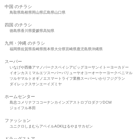
中国 のチラシ
鳥取県
島根県
岡山県
広島県
山口県
四国 のチラシ
徳島県
香川県
愛媛県
高知県
九州・沖縄 のチラシ
福岡県
佐賀県
長崎県
熊本県
大分県
宮崎県
鹿児島県
沖縄県
スーパー
いなげや
西條
アマノパークス
ベイシア
ビッグヨーサン
イトーヨーカドー
イオン
カスミ
マルエツ
スーパーバリュー
ヤオコー
オーケー
ヨークベニマル
ツルヤ
マルト
オギノ
エスマート
ライフ
業務スーパー
いかり
フジグラン
ダイレックス
サンエー
イズミヤ
ホームセンター
島忠
コメリ
ナフコ
コーナン
カインズ
アストロプロダクツ
DCM
ジョイフル本田
ファッション
ユニクロ
しまむら
アベイル
AOKI
はるやま
サカゼン
ドラッグストア