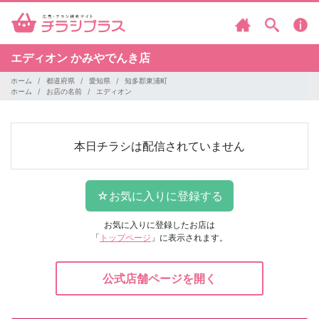
エディオン
かみやでんき店
ホーム
都道府県
愛知県
知多郡東浦町
ホーム
お店の名前
エディオン
本日チラシは配信されていません
お気に入りに登録したお店は
「
トップページ
」に表示されます。
公式店舗ページを開く