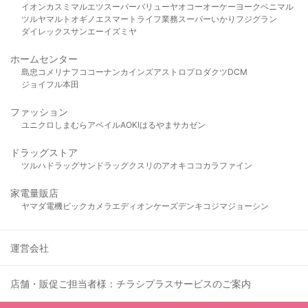
イオン
カスミ
マルエツ
スーパーバリュー
ヤオコー
オーケー
ヨークベニマル
ツルヤ
マルト
オギノ
エスマート
ライフ
業務スーパー
いかり
フジグラン
ダイレックス
サンエー
イズミヤ
ホームセンター
島忠
コメリ
ナフコ
コーナン
カインズ
アストロプロダクツ
DCM
ジョイフル本田
ファッション
ユニクロ
しまむら
アベイル
AOKI
はるやま
サカゼン
ドラッグストア
ツルハドラッグ
サンドラッグ
クスリのアオキ
ココカラファイン
家電量販店
ヤマダ電機
ビックカメラ
エディオン
ケーズデンキ
コジマ
ジョーシン
運営会社
店舗・販促ご担当者様：チラシプラスサービスのご案内