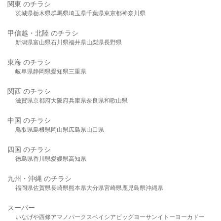
関東 のチラシ
茨城県
栃木県
群馬県
埼玉県
千葉県
東京都
神奈川県
甲信越・北陸 のチラシ
新潟県
富山県
石川県
福井県
山梨県
長野県
東海 のチラシ
岐阜県
静岡県
愛知県
三重県
関西 のチラシ
滋賀県
京都府
大阪府
兵庫県
奈良県
和歌山県
中国 のチラシ
鳥取県
島根県
岡山県
広島県
山口県
四国 のチラシ
徳島県
香川県
愛媛県
高知県
九州・沖縄 のチラシ
福岡県
佐賀県
長崎県
熊本県
大分県
宮崎県
鹿児島県
沖縄県
スーパー
いなげや
西條
アマノパークス
ベイシア
ビッグヨーサン
イトーヨーカドー