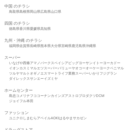
中国 のチラシ
鳥取県
島根県
岡山県
広島県
山口県
四国 のチラシ
徳島県
香川県
愛媛県
高知県
九州・沖縄 のチラシ
福岡県
佐賀県
長崎県
熊本県
大分県
宮崎県
鹿児島県
沖縄県
スーパー
いなげや
西條
アマノパークス
ベイシア
ビッグヨーサン
イトーヨーカドー
イオン
カスミ
マルエツ
スーパーバリュー
ヤオコー
オーケー
ヨークベニマル
ツルヤ
マルト
オギノ
エスマート
ライフ
業務スーパー
いかり
フジグラン
ダイレックス
サンエー
イズミヤ
ホームセンター
島忠
コメリ
ナフコ
コーナン
カインズ
アストロプロダクツ
DCM
ジョイフル本田
ファッション
ユニクロ
しまむら
アベイル
AOKI
はるやま
サカゼン
ドラッグストア