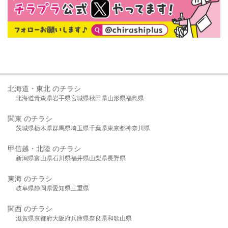
北海道・東北 のチラシ
北海道
青森県
岩手県
宮城県
秋田県
山形県
福島県
関東 のチラシ
茨城県
栃木県
群馬県
埼玉県
千葉県
東京都
神奈川県
甲信越・北陸 のチラシ
新潟県
富山県
石川県
福井県
山梨県
長野県
東海 のチラシ
岐阜県
静岡県
愛知県
三重県
関西 のチラシ
滋賀県
京都府
大阪府
兵庫県
奈良県
和歌山県