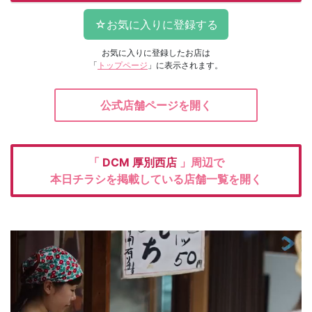
お気に入りに登録したお店は
「
トップページ
」に表示されます。
公式店舗ページを開く
「
DCM
厚別西店
」周辺で
本日チラシを掲載している店舗一覧を開く