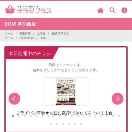
DCM
厚別西店
ホーム
都道府県
北海道
札幌市厚別区
ホーム
お店の名前
DCM
本日公開中のチラシ
画像はイメージです。
画像をクリックするとチラシが開きます。
フライパン革命★お皿に変身!できたてをそのまま食…