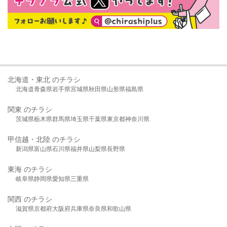
北海道・東北 のチラシ
北海道
青森県
岩手県
宮城県
秋田県
山形県
福島県
関東 のチラシ
茨城県
栃木県
群馬県
埼玉県
千葉県
東京都
神奈川県
甲信越・北陸 のチラシ
新潟県
富山県
石川県
福井県
山梨県
長野県
東海 のチラシ
岐阜県
静岡県
愛知県
三重県
関西 のチラシ
滋賀県
京都府
大阪府
兵庫県
奈良県
和歌山県