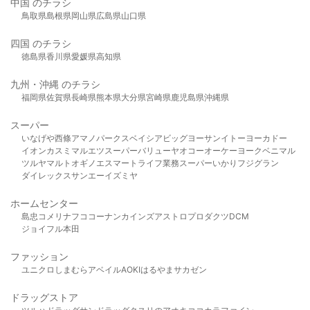
中国 のチラシ
鳥取県
島根県
岡山県
広島県
山口県
四国 のチラシ
徳島県
香川県
愛媛県
高知県
九州・沖縄 のチラシ
福岡県
佐賀県
長崎県
熊本県
大分県
宮崎県
鹿児島県
沖縄県
スーパー
いなげや
西條
アマノパークス
ベイシア
ビッグヨーサン
イトーヨーカドー
イオン
カスミ
マルエツ
スーパーバリュー
ヤオコー
オーケー
ヨークベニマル
ツルヤ
マルト
オギノ
エスマート
ライフ
業務スーパー
いかり
フジグラン
ダイレックス
サンエー
イズミヤ
ホームセンター
島忠
コメリ
ナフコ
コーナン
カインズ
アストロプロダクツ
DCM
ジョイフル本田
ファッション
ユニクロ
しまむら
アベイル
AOKI
はるやま
サカゼン
ドラッグストア