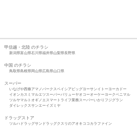
甲信越・北陸 のチラシ
新潟県
富山県
石川県
福井県
山梨県
長野県
中国 のチラシ
鳥取県
島根県
岡山県
広島県
山口県
スーパー
いなげや
西條
アマノパークス
ベイシア
ビッグヨーサン
イトーヨーカドー
イオン
カスミ
マルエツ
スーパーバリュー
ヤオコー
オーケー
ヨークベニマル
ツルヤ
マルト
オギノ
エスマート
ライフ
業務スーパー
いかり
フジグラン
ダイレックス
サンエー
イズミヤ
ドラッグストア
ツルハドラッグ
サンドラッグ
クスリのアオキ
ココカラファイン