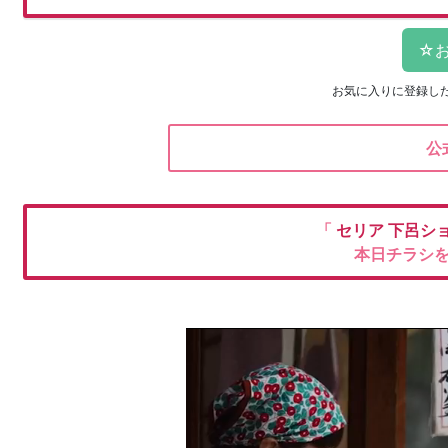
お気に入りに登録し
公
「
セリア
下呂シ
本日チラシ