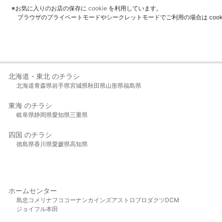
※お気に入りのお店の保存に
cookie
を利用しています。
ブラウザのプライベートモードやシークレットモードでご利用の場合は coo
北海道・東北 のチラシ
北海道
青森県
岩手県
宮城県
秋田県
山形県
福島県
東海 のチラシ
岐阜県
静岡県
愛知県
三重県
四国 のチラシ
徳島県
香川県
愛媛県
高知県
ホームセンター
島忠
コメリ
ナフコ
コーナン
カインズ
アストロプロダクツ
DCM
ジョイフル本田