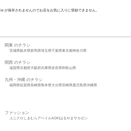
kie が保存されませんのでお店をお気に入りに登録できません。
関東 のチラシ
茨城県
栃木県
群馬県
埼玉県
千葉県
東京都
神奈川県
関西 のチラシ
滋賀県
京都府
大阪府
兵庫県
奈良県
和歌山県
九州・沖縄 のチラシ
福岡県
佐賀県
長崎県
熊本県
大分県
宮崎県
鹿児島県
沖縄県
ファッション
ユニクロ
しまむら
アベイル
AOKI
はるやま
サカゼン