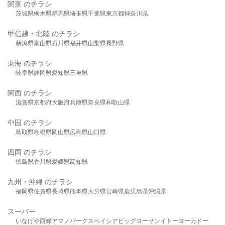
関東 のチラシ
茨城県
栃木県
群馬県
埼玉県
千葉県
東京都
神奈川県
甲信越・北陸 のチラシ
新潟県
富山県
石川県
福井県
山梨県
長野県
東海 のチラシ
岐阜県
静岡県
愛知県
三重県
関西 のチラシ
滋賀県
京都府
大阪府
兵庫県
奈良県
和歌山県
中国 のチラシ
鳥取県
島根県
岡山県
広島県
山口県
四国 のチラシ
徳島県
香川県
愛媛県
高知県
九州・沖縄 のチラシ
福岡県
佐賀県
長崎県
熊本県
大分県
宮崎県
鹿児島県
沖縄県
スーパー
いなげや
西條
アマノパークス
ベイシア
ビッグヨーサン
イトーヨーカドー