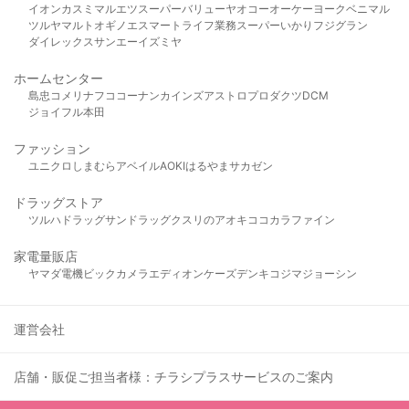
イオン
カスミ
マルエツ
スーパーバリュー
ヤオコー
オーケー
ヨークベニマル
ツルヤ
マルト
オギノ
エスマート
ライフ
業務スーパー
いかり
フジグラン
ダイレックス
サンエー
イズミヤ
ホームセンター
島忠
コメリ
ナフコ
コーナン
カインズ
アストロプロダクツ
DCM
ジョイフル本田
ファッション
ユニクロ
しまむら
アベイル
AOKI
はるやま
サカゼン
ドラッグストア
ツルハドラッグ
サンドラッグ
クスリのアオキ
ココカラファイン
家電量販店
ヤマダ電機
ビックカメラ
エディオン
ケーズデンキ
コジマ
ジョーシン
運営会社
店舗・販促ご担当者様：チラシプラスサービスのご案内