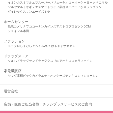
イオン
カスミ
マルエツ
スーパーバリュー
ヤオコー
オーケー
ヨークベニマル
ツルヤ
マルト
オギノ
エスマート
ライフ
業務スーパー
いかり
フジグラン
ダイレックス
サンエー
イズミヤ
ホームセンター
島忠
コメリ
ナフコ
コーナン
カインズ
アストロプロダクツ
DCM
ジョイフル本田
ファッション
ユニクロ
しまむら
アベイル
AOKI
はるやま
サカゼン
ドラッグストア
ツルハドラッグ
サンドラッグ
クスリのアオキ
ココカラファイン
家電量販店
ヤマダ電機
ビックカメラ
エディオン
ケーズデンキ
コジマ
ジョーシン
運営会社
店舗・販促ご担当者様：チラシプラスサービスのご案内