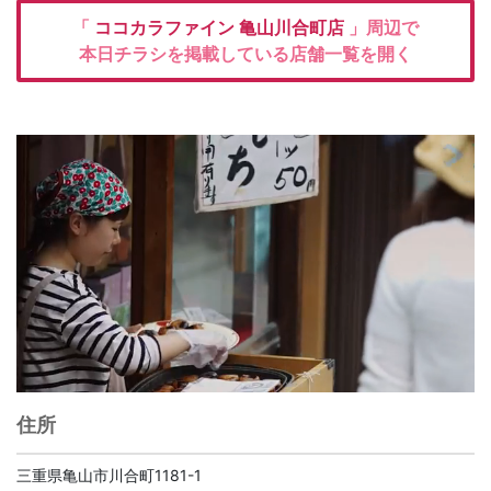
「
ココカラファイン
亀山川合町店
」周辺で
本日チラシを掲載している店舗一覧を開く
住所
三重県亀山市川合町1181-1