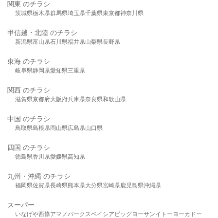
関東 のチラシ
茨城県
栃木県
群馬県
埼玉県
千葉県
東京都
神奈川県
甲信越・北陸 のチラシ
新潟県
富山県
石川県
福井県
山梨県
長野県
東海 のチラシ
岐阜県
静岡県
愛知県
三重県
関西 のチラシ
滋賀県
京都府
大阪府
兵庫県
奈良県
和歌山県
中国 のチラシ
鳥取県
島根県
岡山県
広島県
山口県
四国 のチラシ
徳島県
香川県
愛媛県
高知県
九州・沖縄 のチラシ
福岡県
佐賀県
長崎県
熊本県
大分県
宮崎県
鹿児島県
沖縄県
スーパー
いなげや
西條
アマノパークス
ベイシア
ビッグヨーサン
イトーヨーカドー