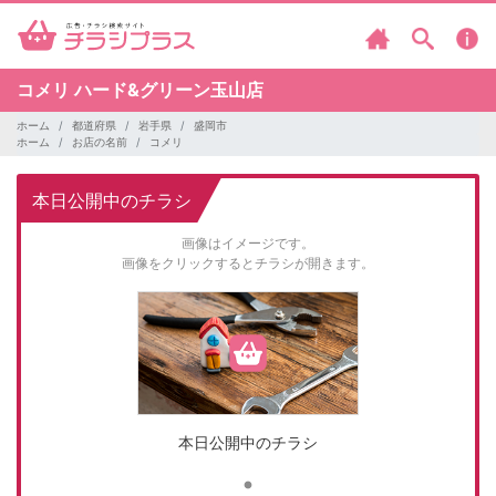
コメリ
ハード&グリーン玉山店
ホーム
都道府県
岩手県
盛岡市
ホーム
お店の名前
コメリ
本日公開中のチラシ
画像はイメージです。
画像をクリックするとチラシが開きます。
本日公開中のチラシ