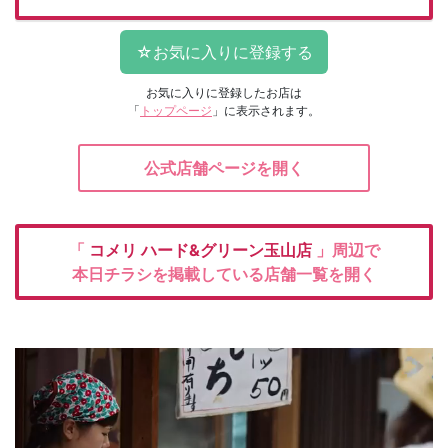
お気に入りに登録したお店は
「
トップページ
」に表示されます。
公式店舗ページを開く
「
コメリ
ハード&グリーン玉山店
」周辺で
本日チラシを掲載している店舗一覧を開く