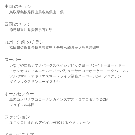
中国 のチラシ
鳥取県
島根県
岡山県
広島県
山口県
四国 のチラシ
徳島県
香川県
愛媛県
高知県
九州・沖縄 のチラシ
福岡県
佐賀県
長崎県
熊本県
大分県
宮崎県
鹿児島県
沖縄県
スーパー
いなげや
西條
アマノパークス
ベイシア
ビッグヨーサン
イトーヨーカドー
イオン
カスミ
マルエツ
スーパーバリュー
ヤオコー
オーケー
ヨークベニマル
ツルヤ
マルト
オギノ
エスマート
ライフ
業務スーパー
いかり
フジグラン
ダイレックス
サンエー
イズミヤ
ホームセンター
島忠
コメリ
ナフコ
コーナン
カインズ
アストロプロダクツ
DCM
ジョイフル本田
ファッション
ユニクロ
しまむら
アベイル
AOKI
はるやま
サカゼン
ドラッグストア