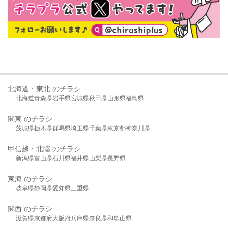
北海道・東北 のチラシ
北海道
青森県
岩手県
宮城県
秋田県
山形県
福島県
関東 のチラシ
茨城県
栃木県
群馬県
埼玉県
千葉県
東京都
神奈川県
甲信越・北陸 のチラシ
新潟県
富山県
石川県
福井県
山梨県
長野県
東海 のチラシ
岐阜県
静岡県
愛知県
三重県
関西 のチラシ
滋賀県
京都府
大阪府
兵庫県
奈良県
和歌山県