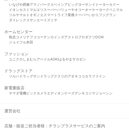
いなげや
西條
アマノパークス
ベイシア
ビッグヨーサン
イトーヨーカドー
イオン
カスミ
マルエツ
スーパーバリュー
ヤオコー
オーケー
ヨークベニマル
ツルヤ
マルト
オギノ
エスマート
ライフ
業務スーパー
いかり
フジグラン
ダイレックス
サンエー
イズミヤ
ホームセンター
島忠
コメリ
ナフコ
コーナン
カインズ
アストロプロダクツ
DCM
ジョイフル本田
ファッション
ユニクロ
しまむら
アベイル
AOKI
はるやま
サカゼン
ドラッグストア
ツルハドラッグ
サンドラッグ
クスリのアオキ
ココカラファイン
家電量販店
ヤマダ電機
ビックカメラ
エディオン
ケーズデンキ
コジマ
ジョーシン
運営会社
店舗・販促ご担当者様：チラシプラスサービスのご案内