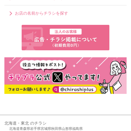
お店の名前からチラシを探す
北海道・東北 のチラシ
北海道
青森県
岩手県
宮城県
秋田県
山形県
福島県