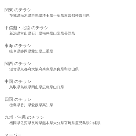
関東 のチラシ
茨城県
栃木県
群馬県
埼玉県
千葉県
東京都
神奈川県
甲信越・北陸 のチラシ
新潟県
富山県
石川県
福井県
山梨県
長野県
東海 のチラシ
岐阜県
静岡県
愛知県
三重県
関西 のチラシ
滋賀県
京都府
大阪府
兵庫県
奈良県
和歌山県
中国 のチラシ
鳥取県
島根県
岡山県
広島県
山口県
四国 のチラシ
徳島県
香川県
愛媛県
高知県
九州・沖縄 のチラシ
福岡県
佐賀県
長崎県
熊本県
大分県
宮崎県
鹿児島県
沖縄県
スーパー