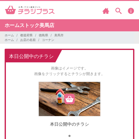
ホームストック美馬店
ホーム
都道府県
徳島県
美馬市
ホーム
お店の名前
コーナン
本日公開中のチラシ
画像はイメージです。
画像をクリックするとチラシが開きます。
本日公開中のチラシ