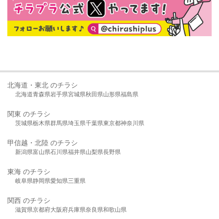
北海道・東北 のチラシ
北海道
青森県
岩手県
宮城県
秋田県
山形県
福島県
関東 のチラシ
茨城県
栃木県
群馬県
埼玉県
千葉県
東京都
神奈川県
甲信越・北陸 のチラシ
新潟県
富山県
石川県
福井県
山梨県
長野県
東海 のチラシ
岐阜県
静岡県
愛知県
三重県
関西 のチラシ
滋賀県
京都府
大阪府
兵庫県
奈良県
和歌山県