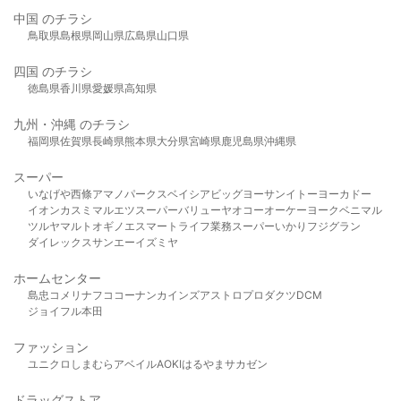
中国 のチラシ
鳥取県
島根県
岡山県
広島県
山口県
四国 のチラシ
徳島県
香川県
愛媛県
高知県
九州・沖縄 のチラシ
福岡県
佐賀県
長崎県
熊本県
大分県
宮崎県
鹿児島県
沖縄県
スーパー
いなげや
西條
アマノパークス
ベイシア
ビッグヨーサン
イトーヨーカドー
イオン
カスミ
マルエツ
スーパーバリュー
ヤオコー
オーケー
ヨークベニマル
ツルヤ
マルト
オギノ
エスマート
ライフ
業務スーパー
いかり
フジグラン
ダイレックス
サンエー
イズミヤ
ホームセンター
島忠
コメリ
ナフコ
コーナン
カインズ
アストロプロダクツ
DCM
ジョイフル本田
ファッション
ユニクロ
しまむら
アベイル
AOKI
はるやま
サカゼン
ドラッグストア