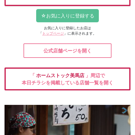
お気に入りに登録したお店は
「
トップページ
」に表示されます。
公式店舗ページを開く
「
ホームストック美馬店
」周辺で
本日チラシを掲載している店舗一覧を開く