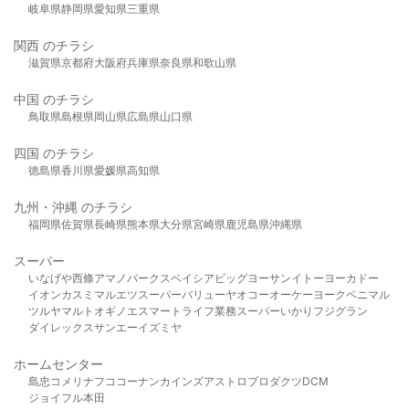
岐阜県
静岡県
愛知県
三重県
関西 のチラシ
滋賀県
京都府
大阪府
兵庫県
奈良県
和歌山県
中国 のチラシ
鳥取県
島根県
岡山県
広島県
山口県
四国 のチラシ
徳島県
香川県
愛媛県
高知県
九州・沖縄 のチラシ
福岡県
佐賀県
長崎県
熊本県
大分県
宮崎県
鹿児島県
沖縄県
スーパー
いなげや
西條
アマノパークス
ベイシア
ビッグヨーサン
イトーヨーカドー
イオン
カスミ
マルエツ
スーパーバリュー
ヤオコー
オーケー
ヨークベニマル
ツルヤ
マルト
オギノ
エスマート
ライフ
業務スーパー
いかり
フジグラン
ダイレックス
サンエー
イズミヤ
ホームセンター
島忠
コメリ
ナフコ
コーナン
カインズ
アストロプロダクツ
DCM
ジョイフル本田