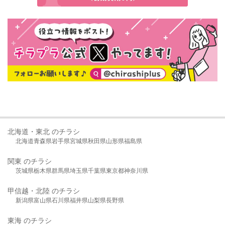
北海道・東北 のチラシ
北海道
青森県
岩手県
宮城県
秋田県
山形県
福島県
関東 のチラシ
茨城県
栃木県
群馬県
埼玉県
千葉県
東京都
神奈川県
甲信越・北陸 のチラシ
新潟県
富山県
石川県
福井県
山梨県
長野県
東海 のチラシ