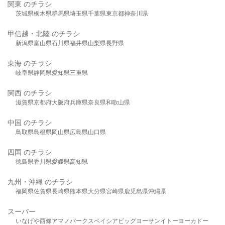
関東 のチラシ
茨城県
栃木県
群馬県
埼玉県
千葉県
東京都
神奈川県
甲信越・北陸 のチラシ
新潟県
富山県
石川県
福井県
山梨県
長野県
東海 のチラシ
岐阜県
静岡県
愛知県
三重県
関西 のチラシ
滋賀県
京都府
大阪府
兵庫県
奈良県
和歌山県
中国 のチラシ
鳥取県
島根県
岡山県
広島県
山口県
四国 のチラシ
徳島県
香川県
愛媛県
高知県
九州・沖縄 のチラシ
福岡県
佐賀県
長崎県
熊本県
大分県
宮崎県
鹿児島県
沖縄県
スーパー
いなげや
西條
アマノパークス
ベイシア
ビッグヨーサン
イトーヨーカドー