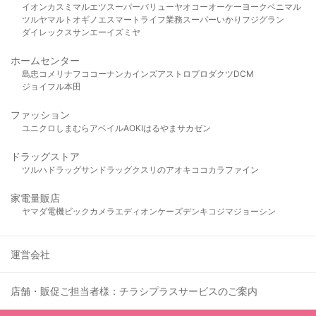
イオン
カスミ
マルエツ
スーパーバリュー
ヤオコー
オーケー
ヨークベニマル
ツルヤ
マルト
オギノ
エスマート
ライフ
業務スーパー
いかり
フジグラン
ダイレックス
サンエー
イズミヤ
ホームセンター
島忠
コメリ
ナフコ
コーナン
カインズ
アストロプロダクツ
DCM
ジョイフル本田
ファッション
ユニクロ
しまむら
アベイル
AOKI
はるやま
サカゼン
ドラッグストア
ツルハドラッグ
サンドラッグ
クスリのアオキ
ココカラファイン
家電量販店
ヤマダ電機
ビックカメラ
エディオン
ケーズデンキ
コジマ
ジョーシン
運営会社
店舗・販促ご担当者様：チラシプラスサービスのご案内