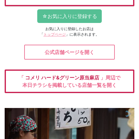
お気に入りに登録したお店は
「
トップページ
」に表示されます。
公式店舗ページを開く
「
コメリ
ハード&グリーン原当麻店
」周辺で
本日チラシを掲載している店舗一覧を開く