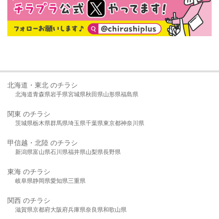
北海道・東北 のチラシ
北海道
青森県
岩手県
宮城県
秋田県
山形県
福島県
関東 のチラシ
茨城県
栃木県
群馬県
埼玉県
千葉県
東京都
神奈川県
甲信越・北陸 のチラシ
新潟県
富山県
石川県
福井県
山梨県
長野県
東海 のチラシ
岐阜県
静岡県
愛知県
三重県
関西 のチラシ
滋賀県
京都府
大阪府
兵庫県
奈良県
和歌山県