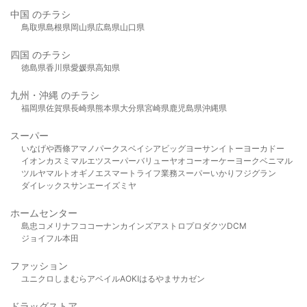
中国 のチラシ
鳥取県
島根県
岡山県
広島県
山口県
四国 のチラシ
徳島県
香川県
愛媛県
高知県
九州・沖縄 のチラシ
福岡県
佐賀県
長崎県
熊本県
大分県
宮崎県
鹿児島県
沖縄県
スーパー
いなげや
西條
アマノパークス
ベイシア
ビッグヨーサン
イトーヨーカドー
イオン
カスミ
マルエツ
スーパーバリュー
ヤオコー
オーケー
ヨークベニマル
ツルヤ
マルト
オギノ
エスマート
ライフ
業務スーパー
いかり
フジグラン
ダイレックス
サンエー
イズミヤ
ホームセンター
島忠
コメリ
ナフコ
コーナン
カインズ
アストロプロダクツ
DCM
ジョイフル本田
ファッション
ユニクロ
しまむら
アベイル
AOKI
はるやま
サカゼン
ドラッグストア