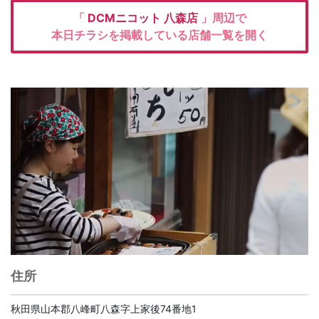
「
DCMニコット
八森店
」周辺で
本日チラシを掲載している店舗一覧を開く
住所
秋田県山本郡八峰町八森字上家後74番地1