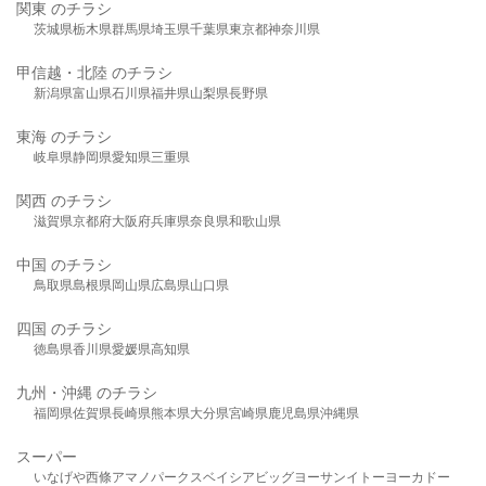
関東 のチラシ
茨城県
栃木県
群馬県
埼玉県
千葉県
東京都
神奈川県
甲信越・北陸 のチラシ
新潟県
富山県
石川県
福井県
山梨県
長野県
東海 のチラシ
岐阜県
静岡県
愛知県
三重県
関西 のチラシ
滋賀県
京都府
大阪府
兵庫県
奈良県
和歌山県
中国 のチラシ
鳥取県
島根県
岡山県
広島県
山口県
四国 のチラシ
徳島県
香川県
愛媛県
高知県
九州・沖縄 のチラシ
福岡県
佐賀県
長崎県
熊本県
大分県
宮崎県
鹿児島県
沖縄県
スーパー
いなげや
西條
アマノパークス
ベイシア
ビッグヨーサン
イトーヨーカドー