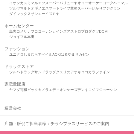
イオン
カスミ
マルエツ
スーパーバリュー
ヤオコー
オーケー
ヨークベニマル
ツルヤ
マルト
オギノ
エスマート
ライフ
業務スーパー
いかり
フジグラン
ダイレックス
サンエー
イズミヤ
ホームセンター
島忠
コメリ
ナフコ
コーナン
カインズ
アストロプロダクツ
DCM
ジョイフル本田
ファッション
ユニクロ
しまむら
アベイル
AOKI
はるやま
サカゼン
ドラッグストア
ツルハドラッグ
サンドラッグ
クスリのアオキ
ココカラファイン
家電量販店
ヤマダ電機
ビックカメラ
エディオン
ケーズデンキ
コジマ
ジョーシン
運営会社
店舗・販促ご担当者様：チラシプラスサービスのご案内