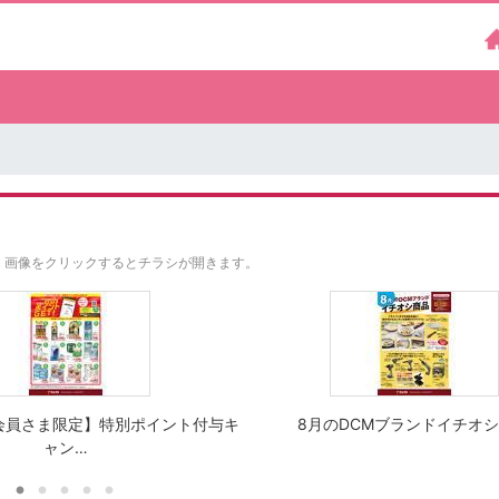
。
画像をクリックするとチラシが開きます。
会員さま限定】特別ポイント付与キ
8月のDCMブランドイチオ
ャン…