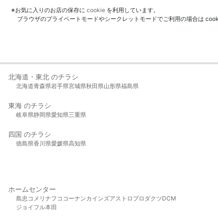
※お気に入りのお店の保存に
cookie
を利用しています。
ブラウザのプライベートモードやシークレットモードでご利用の場合は coo
北海道・東北 のチラシ
北海道
青森県
岩手県
宮城県
秋田県
山形県
福島県
東海 のチラシ
岐阜県
静岡県
愛知県
三重県
四国 のチラシ
徳島県
香川県
愛媛県
高知県
ホームセンター
島忠
コメリ
ナフコ
コーナン
カインズ
アストロプロダクツ
DCM
ジョイフル本田