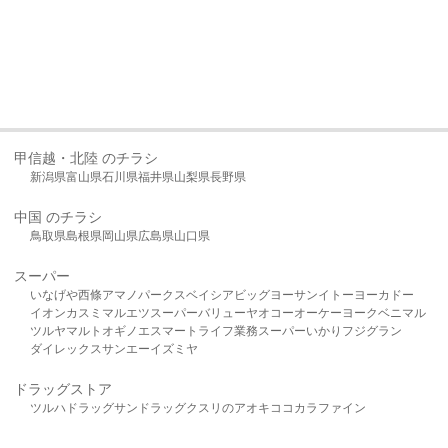
甲信越・北陸 のチラシ
新潟県
富山県
石川県
福井県
山梨県
長野県
中国 のチラシ
鳥取県
島根県
岡山県
広島県
山口県
スーパー
いなげや
西條
アマノパークス
ベイシア
ビッグヨーサン
イトーヨーカドー
イオン
カスミ
マルエツ
スーパーバリュー
ヤオコー
オーケー
ヨークベニマル
ツルヤ
マルト
オギノ
エスマート
ライフ
業務スーパー
いかり
フジグラン
ダイレックス
サンエー
イズミヤ
ドラッグストア
ツルハドラッグ
サンドラッグ
クスリのアオキ
ココカラファイン