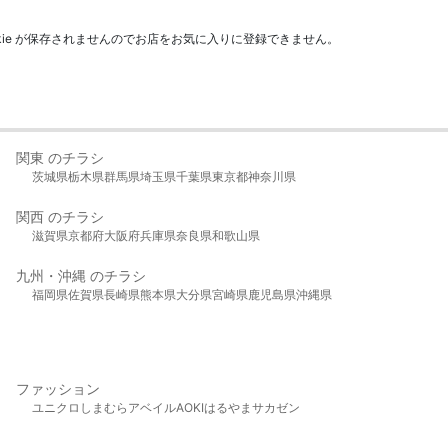
kie が保存されませんのでお店をお気に入りに登録できません。
関東 のチラシ
茨城県
栃木県
群馬県
埼玉県
千葉県
東京都
神奈川県
関西 のチラシ
滋賀県
京都府
大阪府
兵庫県
奈良県
和歌山県
九州・沖縄 のチラシ
福岡県
佐賀県
長崎県
熊本県
大分県
宮崎県
鹿児島県
沖縄県
ファッション
ユニクロ
しまむら
アベイル
AOKI
はるやま
サカゼン