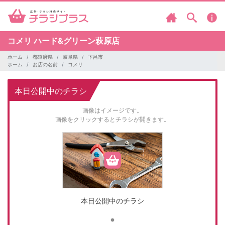
コメリ
ハード&グリーン萩原店
ホーム
都道府県
岐阜県
下呂市
ホーム
お店の名前
コメリ
本日公開中のチラシ
画像はイメージです。
画像をクリックするとチラシが開きます。
本日公開中のチラシ