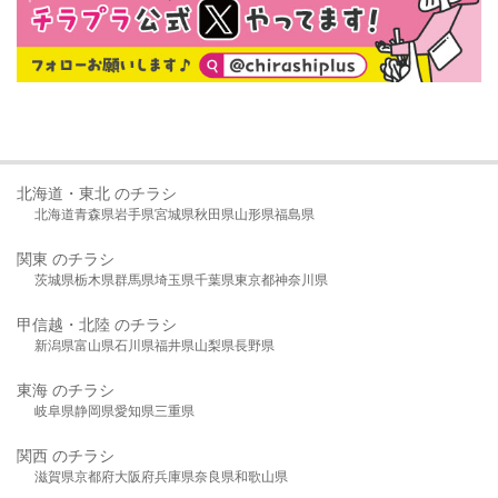
北海道・東北 のチラシ
北海道
青森県
岩手県
宮城県
秋田県
山形県
福島県
関東 のチラシ
茨城県
栃木県
群馬県
埼玉県
千葉県
東京都
神奈川県
甲信越・北陸 のチラシ
新潟県
富山県
石川県
福井県
山梨県
長野県
東海 のチラシ
岐阜県
静岡県
愛知県
三重県
関西 のチラシ
滋賀県
京都府
大阪府
兵庫県
奈良県
和歌山県