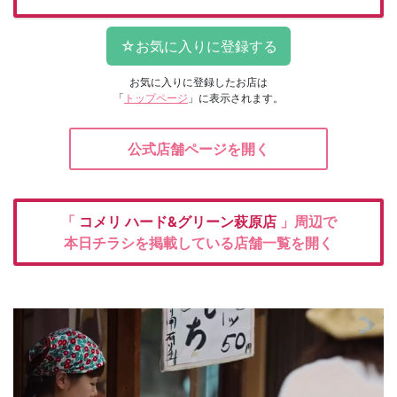
お気に入りに登録したお店は
「
トップページ
」に表示されます。
公式店舗ページを開く
「
コメリ
ハード&グリーン萩原店
」周辺で
本日チラシを掲載している店舗一覧を開く