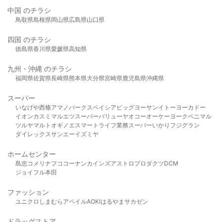
中国 のチラシ
鳥取県
島根県
岡山県
広島県
山口県
四国 のチラシ
徳島県
香川県
愛媛県
高知県
九州・沖縄 のチラシ
福岡県
佐賀県
長崎県
熊本県
大分県
宮崎県
鹿児島県
沖縄県
スーパー
いなげや
西條
アマノパークス
ベイシア
ビッグヨーサン
イトーヨーカドー
イオン
カスミ
マルエツ
スーパーバリュー
ヤオコー
オーケー
ヨークベニマル
ツルヤ
マルト
オギノ
エスマート
ライフ
業務スーパー
いかり
フジグラン
ダイレックス
サンエー
イズミヤ
ホームセンター
島忠
コメリ
ナフコ
コーナン
カインズ
アストロプロダクツ
DCM
ジョイフル本田
ファッション
ユニクロ
しまむら
アベイル
AOKI
はるやま
サカゼン
ドラッグストア