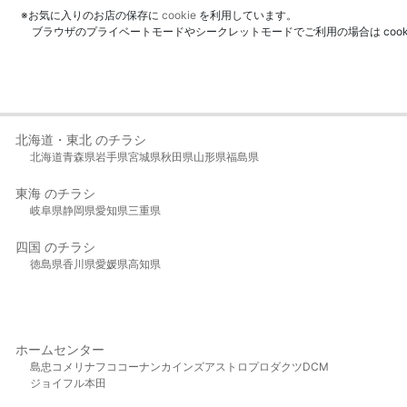
※お気に入りのお店の保存に
cookie
を利用しています。
ブラウザのプライベートモードやシークレットモードでご利用の場合は coo
北海道・東北 のチラシ
北海道
青森県
岩手県
宮城県
秋田県
山形県
福島県
東海 のチラシ
岐阜県
静岡県
愛知県
三重県
四国 のチラシ
徳島県
香川県
愛媛県
高知県
ホームセンター
島忠
コメリ
ナフコ
コーナン
カインズ
アストロプロダクツ
DCM
ジョイフル本田