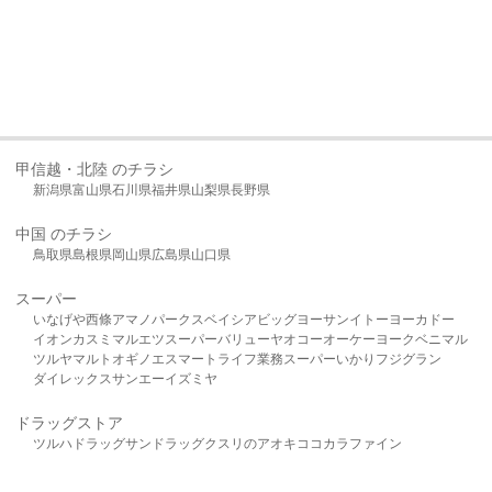
甲信越・北陸 のチラシ
新潟県
富山県
石川県
福井県
山梨県
長野県
中国 のチラシ
鳥取県
島根県
岡山県
広島県
山口県
スーパー
いなげや
西條
アマノパークス
ベイシア
ビッグヨーサン
イトーヨーカドー
イオン
カスミ
マルエツ
スーパーバリュー
ヤオコー
オーケー
ヨークベニマル
ツルヤ
マルト
オギノ
エスマート
ライフ
業務スーパー
いかり
フジグラン
ダイレックス
サンエー
イズミヤ
ドラッグストア
ツルハドラッグ
サンドラッグ
クスリのアオキ
ココカラファイン