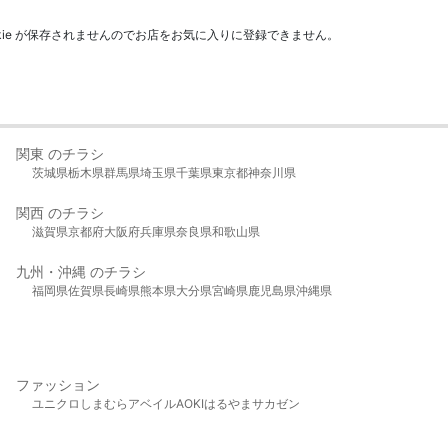
kie が保存されませんのでお店をお気に入りに登録できません。
関東 のチラシ
茨城県
栃木県
群馬県
埼玉県
千葉県
東京都
神奈川県
関西 のチラシ
滋賀県
京都府
大阪府
兵庫県
奈良県
和歌山県
九州・沖縄 のチラシ
福岡県
佐賀県
長崎県
熊本県
大分県
宮崎県
鹿児島県
沖縄県
ファッション
ユニクロ
しまむら
アベイル
AOKI
はるやま
サカゼン