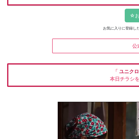
お気に入りに登録し
公
「
ユニク
本日チラシ