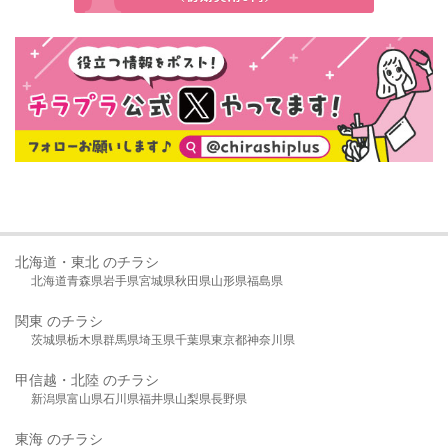
北海道・東北 のチラシ
北海道
青森県
岩手県
宮城県
秋田県
山形県
福島県
関東 のチラシ
茨城県
栃木県
群馬県
埼玉県
千葉県
東京都
神奈川県
甲信越・北陸 のチラシ
新潟県
富山県
石川県
福井県
山梨県
長野県
東海 のチラシ