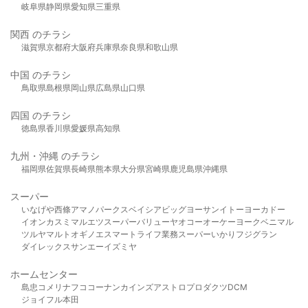
岐阜県
静岡県
愛知県
三重県
関西 のチラシ
滋賀県
京都府
大阪府
兵庫県
奈良県
和歌山県
中国 のチラシ
鳥取県
島根県
岡山県
広島県
山口県
四国 のチラシ
徳島県
香川県
愛媛県
高知県
九州・沖縄 のチラシ
福岡県
佐賀県
長崎県
熊本県
大分県
宮崎県
鹿児島県
沖縄県
スーパー
いなげや
西條
アマノパークス
ベイシア
ビッグヨーサン
イトーヨーカドー
イオン
カスミ
マルエツ
スーパーバリュー
ヤオコー
オーケー
ヨークベニマル
ツルヤ
マルト
オギノ
エスマート
ライフ
業務スーパー
いかり
フジグラン
ダイレックス
サンエー
イズミヤ
ホームセンター
島忠
コメリ
ナフコ
コーナン
カインズ
アストロプロダクツ
DCM
ジョイフル本田