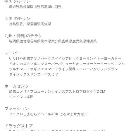
中国 のチラシ
鳥取県
島根県
岡山県
広島県
山口県
四国 のチラシ
徳島県
香川県
愛媛県
高知県
九州・沖縄 のチラシ
福岡県
佐賀県
長崎県
熊本県
大分県
宮崎県
鹿児島県
沖縄県
スーパー
いなげや
西條
アマノパークス
ベイシア
ビッグヨーサン
イトーヨーカドー
イオン
カスミ
マルエツ
スーパーバリュー
ヤオコー
オーケー
ヨークベニマル
ツルヤ
マルト
オギノ
エスマート
ライフ
業務スーパー
いかり
フジグラン
ダイレックス
サンエー
イズミヤ
ホームセンター
島忠
コメリ
ナフコ
コーナン
カインズ
アストロプロダクツ
DCM
ジョイフル本田
ファッション
ユニクロ
しまむら
アベイル
AOKI
はるやま
サカゼン
ドラッグストア