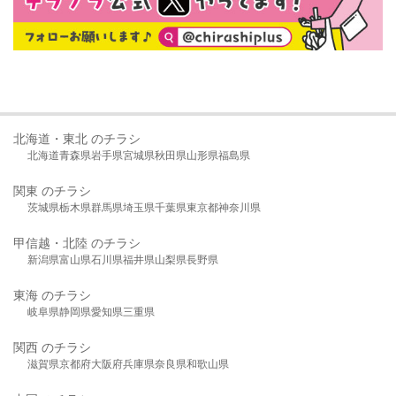
北海道・東北 のチラシ
北海道
青森県
岩手県
宮城県
秋田県
山形県
福島県
関東 のチラシ
茨城県
栃木県
群馬県
埼玉県
千葉県
東京都
神奈川県
甲信越・北陸 のチラシ
新潟県
富山県
石川県
福井県
山梨県
長野県
東海 のチラシ
岐阜県
静岡県
愛知県
三重県
関西 のチラシ
滋賀県
京都府
大阪府
兵庫県
奈良県
和歌山県