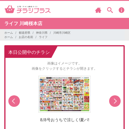
ライフ
川崎桜本店
ホーム
都道府県
神奈川県
川崎市川崎区
ホーム
お店の名前
ライフ
本日公開中のチラシ
画像はイメージです。
画像をクリックするとチラシが開きます。
8/8号おうちで涼しく!夏パ!