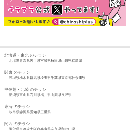
北海道・東北 のチラシ
北海道
青森県
岩手県
宮城県
秋田県
山形県
福島県
関東 のチラシ
茨城県
栃木県
群馬県
埼玉県
千葉県
東京都
神奈川県
甲信越・北陸 のチラシ
新潟県
富山県
石川県
福井県
山梨県
長野県
東海 のチラシ
岐阜県
静岡県
愛知県
三重県
関西 のチラシ
滋賀県
京都府
大阪府
兵庫県
奈良県
和歌山県