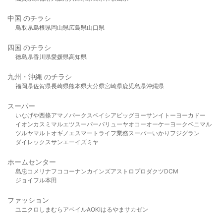
中国 のチラシ
鳥取県
島根県
岡山県
広島県
山口県
四国 のチラシ
徳島県
香川県
愛媛県
高知県
九州・沖縄 のチラシ
福岡県
佐賀県
長崎県
熊本県
大分県
宮崎県
鹿児島県
沖縄県
スーパー
いなげや
西條
アマノパークス
ベイシア
ビッグヨーサン
イトーヨーカドー
イオン
カスミ
マルエツ
スーパーバリュー
ヤオコー
オーケー
ヨークベニマル
ツルヤ
マルト
オギノ
エスマート
ライフ
業務スーパー
いかり
フジグラン
ダイレックス
サンエー
イズミヤ
ホームセンター
島忠
コメリ
ナフコ
コーナン
カインズ
アストロプロダクツ
DCM
ジョイフル本田
ファッション
ユニクロ
しまむら
アベイル
AOKI
はるやま
サカゼン