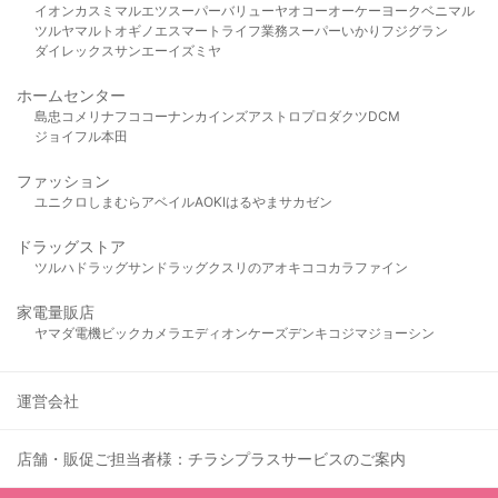
イオン
カスミ
マルエツ
スーパーバリュー
ヤオコー
オーケー
ヨークベニマル
ツルヤ
マルト
オギノ
エスマート
ライフ
業務スーパー
いかり
フジグラン
ダイレックス
サンエー
イズミヤ
ホームセンター
島忠
コメリ
ナフコ
コーナン
カインズ
アストロプロダクツ
DCM
ジョイフル本田
ファッション
ユニクロ
しまむら
アベイル
AOKI
はるやま
サカゼン
ドラッグストア
ツルハドラッグ
サンドラッグ
クスリのアオキ
ココカラファイン
家電量販店
ヤマダ電機
ビックカメラ
エディオン
ケーズデンキ
コジマ
ジョーシン
運営会社
店舗・販促ご担当者様：チラシプラスサービスのご案内