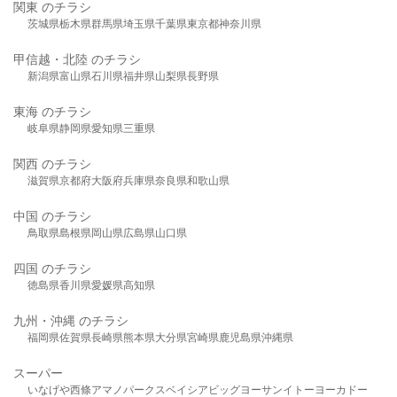
関東 のチラシ
茨城県
栃木県
群馬県
埼玉県
千葉県
東京都
神奈川県
甲信越・北陸 のチラシ
新潟県
富山県
石川県
福井県
山梨県
長野県
東海 のチラシ
岐阜県
静岡県
愛知県
三重県
関西 のチラシ
滋賀県
京都府
大阪府
兵庫県
奈良県
和歌山県
中国 のチラシ
鳥取県
島根県
岡山県
広島県
山口県
四国 のチラシ
徳島県
香川県
愛媛県
高知県
九州・沖縄 のチラシ
福岡県
佐賀県
長崎県
熊本県
大分県
宮崎県
鹿児島県
沖縄県
スーパー
いなげや
西條
アマノパークス
ベイシア
ビッグヨーサン
イトーヨーカドー