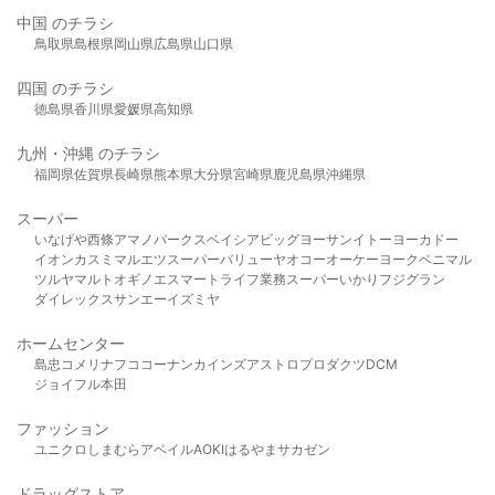
中国 のチラシ
鳥取県
島根県
岡山県
広島県
山口県
四国 のチラシ
徳島県
香川県
愛媛県
高知県
九州・沖縄 のチラシ
福岡県
佐賀県
長崎県
熊本県
大分県
宮崎県
鹿児島県
沖縄県
スーパー
いなげや
西條
アマノパークス
ベイシア
ビッグヨーサン
イトーヨーカドー
イオン
カスミ
マルエツ
スーパーバリュー
ヤオコー
オーケー
ヨークベニマル
ツルヤ
マルト
オギノ
エスマート
ライフ
業務スーパー
いかり
フジグラン
ダイレックス
サンエー
イズミヤ
ホームセンター
島忠
コメリ
ナフコ
コーナン
カインズ
アストロプロダクツ
DCM
ジョイフル本田
ファッション
ユニクロ
しまむら
アベイル
AOKI
はるやま
サカゼン
ドラッグストア