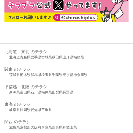
北海道・東北 のチラシ
北海道
青森県
岩手県
宮城県
秋田県
山形県
福島県
関東 のチラシ
茨城県
栃木県
群馬県
埼玉県
千葉県
東京都
神奈川県
甲信越・北陸 のチラシ
新潟県
富山県
石川県
福井県
山梨県
長野県
東海 のチラシ
岐阜県
静岡県
愛知県
三重県
関西 のチラシ
滋賀県
京都府
大阪府
兵庫県
奈良県
和歌山県