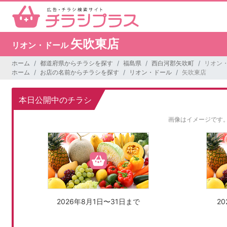
矢吹東店
リオン・ドール
ホーム
都道府県からチラシを探す
福島県
西白河郡矢吹町
リオン・
ホーム
お店の名前からチラシを探す
リオン・ドール
矢吹東店
本日公開中のチラシ
画像はイメージです
2026年8月1日〜31日まで
2