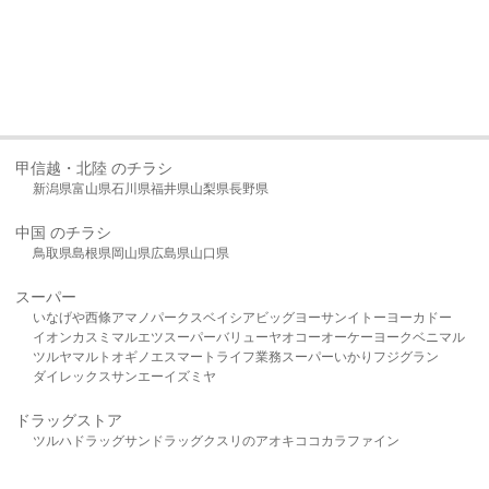
甲信越・北陸 のチラシ
新潟県
富山県
石川県
福井県
山梨県
長野県
中国 のチラシ
鳥取県
島根県
岡山県
広島県
山口県
スーパー
いなげや
西條
アマノパークス
ベイシア
ビッグヨーサン
イトーヨーカドー
イオン
カスミ
マルエツ
スーパーバリュー
ヤオコー
オーケー
ヨークベニマル
ツルヤ
マルト
オギノ
エスマート
ライフ
業務スーパー
いかり
フジグラン
ダイレックス
サンエー
イズミヤ
ドラッグストア
ツルハドラッグ
サンドラッグ
クスリのアオキ
ココカラファイン