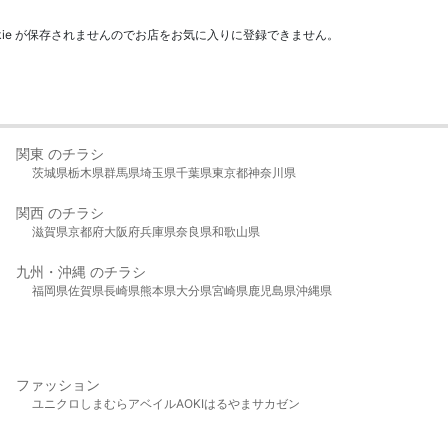
kie が保存されませんのでお店をお気に入りに登録できません。
関東 のチラシ
茨城県
栃木県
群馬県
埼玉県
千葉県
東京都
神奈川県
関西 のチラシ
滋賀県
京都府
大阪府
兵庫県
奈良県
和歌山県
九州・沖縄 のチラシ
福岡県
佐賀県
長崎県
熊本県
大分県
宮崎県
鹿児島県
沖縄県
ファッション
ユニクロ
しまむら
アベイル
AOKI
はるやま
サカゼン