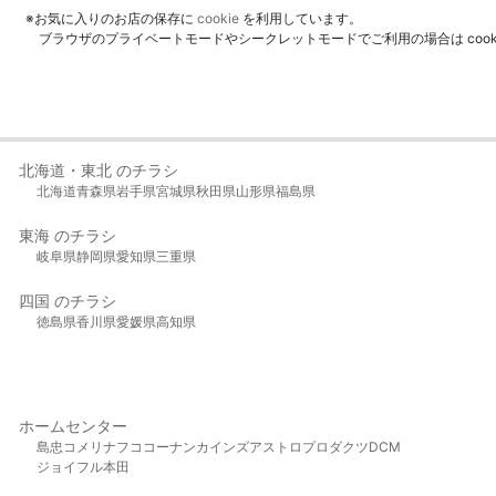
※お気に入りのお店の保存に
cookie
を利用しています。
ブラウザのプライベートモードやシークレットモードでご利用の場合は coo
北海道・東北 のチラシ
北海道
青森県
岩手県
宮城県
秋田県
山形県
福島県
東海 のチラシ
岐阜県
静岡県
愛知県
三重県
四国 のチラシ
徳島県
香川県
愛媛県
高知県
ホームセンター
島忠
コメリ
ナフコ
コーナン
カインズ
アストロプロダクツ
DCM
ジョイフル本田