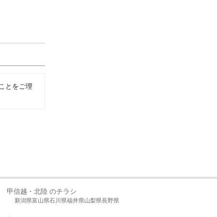
ことをご理
甲信越・北陸 のチラシ
新潟県
富山県
石川県
福井県
山梨県
長野県