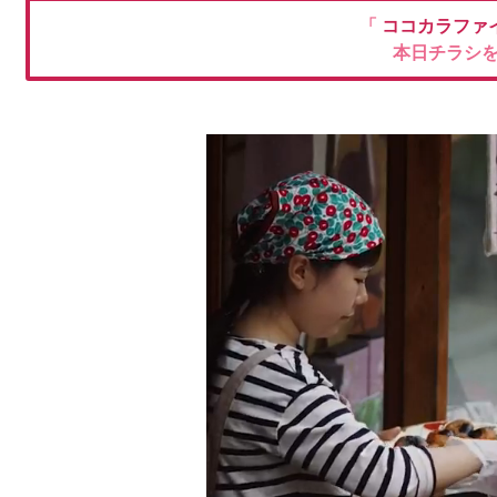
「
ココカラファ
本日チラシ