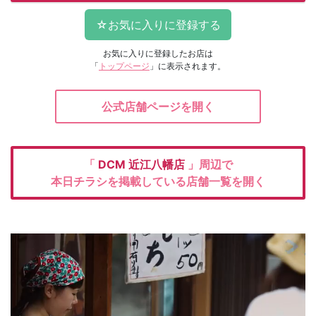
お気に入りに登録したお店は
「
トップページ
」に表示されます。
公式店舗ページを開く
「
DCM
近江八幡店
」周辺で
本日チラシを掲載している店舗一覧を開く