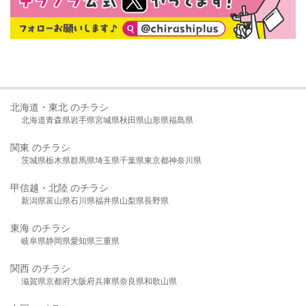
北海道・東北 のチラシ
北海道
青森県
岩手県
宮城県
秋田県
山形県
福島県
関東 のチラシ
茨城県
栃木県
群馬県
埼玉県
千葉県
東京都
神奈川県
甲信越・北陸 のチラシ
新潟県
富山県
石川県
福井県
山梨県
長野県
東海 のチラシ
岐阜県
静岡県
愛知県
三重県
関西 のチラシ
滋賀県
京都府
大阪府
兵庫県
奈良県
和歌山県