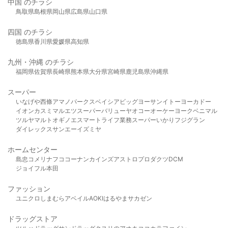
中国 のチラシ
鳥取県
島根県
岡山県
広島県
山口県
四国 のチラシ
徳島県
香川県
愛媛県
高知県
九州・沖縄 のチラシ
福岡県
佐賀県
長崎県
熊本県
大分県
宮崎県
鹿児島県
沖縄県
スーパー
いなげや
西條
アマノパークス
ベイシア
ビッグヨーサン
イトーヨーカドー
イオン
カスミ
マルエツ
スーパーバリュー
ヤオコー
オーケー
ヨークベニマル
ツルヤ
マルト
オギノ
エスマート
ライフ
業務スーパー
いかり
フジグラン
ダイレックス
サンエー
イズミヤ
ホームセンター
島忠
コメリ
ナフコ
コーナン
カインズ
アストロプロダクツ
DCM
ジョイフル本田
ファッション
ユニクロ
しまむら
アベイル
AOKI
はるやま
サカゼン
ドラッグストア