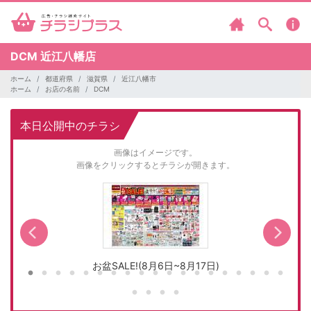
DCM
近江八幡店
ホーム
都道府県
滋賀県
近江八幡市
ホーム
お店の名前
DCM
本日公開中のチラシ
画像はイメージです。
画像をクリックするとチラシが開きます。
お盆SALE!(8月6日~8月17日)