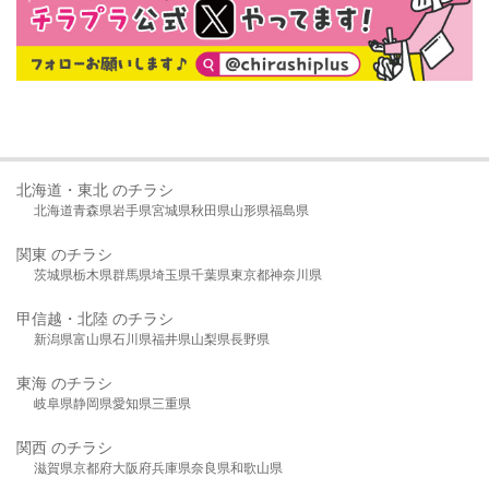
北海道・東北 のチラシ
北海道
青森県
岩手県
宮城県
秋田県
山形県
福島県
関東 のチラシ
茨城県
栃木県
群馬県
埼玉県
千葉県
東京都
神奈川県
甲信越・北陸 のチラシ
新潟県
富山県
石川県
福井県
山梨県
長野県
東海 のチラシ
岐阜県
静岡県
愛知県
三重県
関西 のチラシ
滋賀県
京都府
大阪府
兵庫県
奈良県
和歌山県