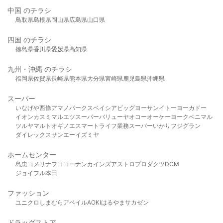
中国 のチラシ
鳥取県
島根県
岡山県
広島県
山口県
四国 のチラシ
徳島県
香川県
愛媛県
高知県
九州・沖縄 のチラシ
福岡県
佐賀県
長崎県
熊本県
大分県
宮崎県
鹿児島県
沖縄県
スーパー
いなげや
西條
アマノパークス
ベイシア
ビッグヨーサン
イトーヨーカドー
イオン
カスミ
マルエツ
スーパーバリュー
ヤオコー
オーケー
ヨークベニマル
ツルヤ
マルト
オギノ
エスマート
ライフ
業務スーパー
いかり
フジグラン
ダイレックス
サンエー
イズミヤ
ホームセンター
島忠
コメリ
ナフコ
コーナン
カインズ
アストロプロダクツ
DCM
ジョイフル本田
ファッション
ユニクロ
しまむら
アベイル
AOKI
はるやま
サカゼン
ドラッグストア