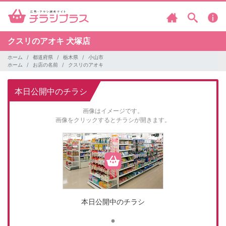
クスリのアオキ
犬塚店
ホーム
都道府県
栃木県
小山市
ホーム
お店の名前
クスリのアオキ
本日公開中のチラシ
画像はイメージです。
画像をクリックするとチラシが開きます。
本日公開中のチラシ