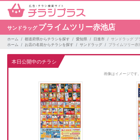
プライムツリー赤池店
サンドラッグ
ホーム
都道府県からチラシを探す
愛知県
日進市
サンドラッグ プ
ホーム
お店の名前からチラシを探す
サンドラッグ
プライムツリー赤
本日公開中のチラシ
画像はイメージです