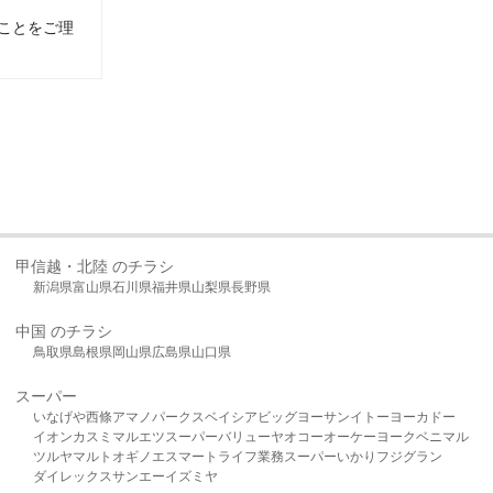
ことをご理
甲信越・北陸 のチラシ
新潟県
富山県
石川県
福井県
山梨県
長野県
中国 のチラシ
鳥取県
島根県
岡山県
広島県
山口県
スーパー
いなげや
西條
アマノパークス
ベイシア
ビッグヨーサン
イトーヨーカドー
イオン
カスミ
マルエツ
スーパーバリュー
ヤオコー
オーケー
ヨークベニマル
ツルヤ
マルト
オギノ
エスマート
ライフ
業務スーパー
いかり
フジグラン
ダイレックス
サンエー
イズミヤ