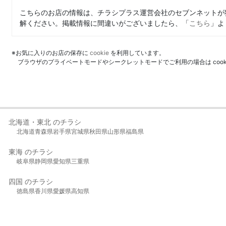
こちらのお店の情報は、チラシプラス運営会社のセブンネットが
解ください。掲載情報に間違いがございましたら、「
こちら
」よ
※お気に入りのお店の保存に
cookie
を利用しています。
ブラウザのプライベートモードやシークレットモードでご利用の場合は coo
北海道・東北 のチラシ
北海道
青森県
岩手県
宮城県
秋田県
山形県
福島県
東海 のチラシ
岐阜県
静岡県
愛知県
三重県
四国 のチラシ
徳島県
香川県
愛媛県
高知県