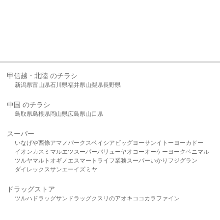
甲信越・北陸 のチラシ
新潟県
富山県
石川県
福井県
山梨県
長野県
中国 のチラシ
鳥取県
島根県
岡山県
広島県
山口県
スーパー
いなげや
西條
アマノパークス
ベイシア
ビッグヨーサン
イトーヨーカドー
イオン
カスミ
マルエツ
スーパーバリュー
ヤオコー
オーケー
ヨークベニマル
ツルヤ
マルト
オギノ
エスマート
ライフ
業務スーパー
いかり
フジグラン
ダイレックス
サンエー
イズミヤ
ドラッグストア
ツルハドラッグ
サンドラッグ
クスリのアオキ
ココカラファイン