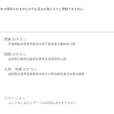
kie が保存されませんのでお店をお気に入りに登録できません。
関東 のチラシ
茨城県
栃木県
群馬県
埼玉県
千葉県
東京都
神奈川県
関西 のチラシ
滋賀県
京都府
大阪府
兵庫県
奈良県
和歌山県
九州・沖縄 のチラシ
福岡県
佐賀県
長崎県
熊本県
大分県
宮崎県
鹿児島県
沖縄県
ファッション
ユニクロ
しまむら
アベイル
AOKI
はるやま
サカゼン