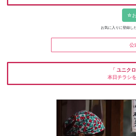
お気に入りに登録し
公
「
ユニク
本日チラシ