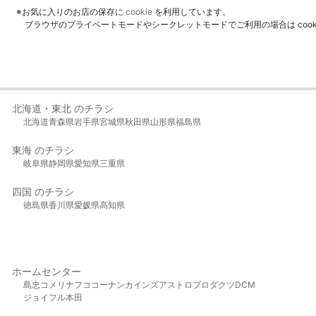
※お気に入りのお店の保存に
cookie
を利用しています。
ブラウザのプライベートモードやシークレットモードでご利用の場合は coo
北海道・東北 のチラシ
北海道
青森県
岩手県
宮城県
秋田県
山形県
福島県
東海 のチラシ
岐阜県
静岡県
愛知県
三重県
四国 のチラシ
徳島県
香川県
愛媛県
高知県
ホームセンター
島忠
コメリ
ナフコ
コーナン
カインズ
アストロプロダクツ
DCM
ジョイフル本田