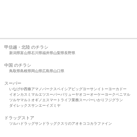
甲信越・北陸 のチラシ
新潟県
富山県
石川県
福井県
山梨県
長野県
中国 のチラシ
鳥取県
島根県
岡山県
広島県
山口県
スーパー
いなげや
西條
アマノパークス
ベイシア
ビッグヨーサン
イトーヨーカドー
イオン
カスミ
マルエツ
スーパーバリュー
ヤオコー
オーケー
ヨークベニマル
ツルヤ
マルト
オギノ
エスマート
ライフ
業務スーパー
いかり
フジグラン
ダイレックス
サンエー
イズミヤ
ドラッグストア
ツルハドラッグ
サンドラッグ
クスリのアオキ
ココカラファイン