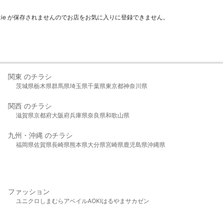
kie が保存されませんのでお店をお気に入りに登録できません。
関東 のチラシ
茨城県
栃木県
群馬県
埼玉県
千葉県
東京都
神奈川県
関西 のチラシ
滋賀県
京都府
大阪府
兵庫県
奈良県
和歌山県
九州・沖縄 のチラシ
福岡県
佐賀県
長崎県
熊本県
大分県
宮崎県
鹿児島県
沖縄県
ファッション
ユニクロ
しまむら
アベイル
AOKI
はるやま
サカゼン