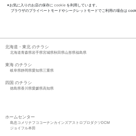
※お気に入りのお店の保存に
cookie
を利用しています。
ブラウザのプライベートモードやシークレットモードでご利用の場合は coo
北海道・東北 のチラシ
北海道
青森県
岩手県
宮城県
秋田県
山形県
福島県
東海 のチラシ
岐阜県
静岡県
愛知県
三重県
四国 のチラシ
徳島県
香川県
愛媛県
高知県
ホームセンター
島忠
コメリ
ナフコ
コーナン
カインズ
アストロプロダクツ
DCM
ジョイフル本田