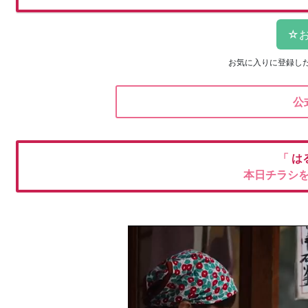
お気に入りに登録し
公
「
は
本日チラシ